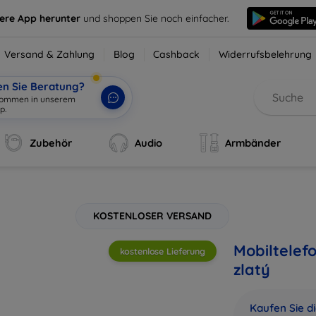
sere App herunter
und shoppen Sie noch einfacher.
Versand & Zahlung
Blog
Cashback
Widerrufsbelehrung
en Sie Beratung?
lkommen in unserem
|
Zubehör
Audio
Armbänder
KOSTENLOSER VERSAND
Mobiltelef
kostenlose Lieferung
zlatý
Kaufen Sie d