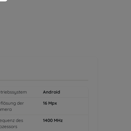
triebssystem
Android
flösung der
16
Mpx
amera
equenz des
1400
MHz
ozessors