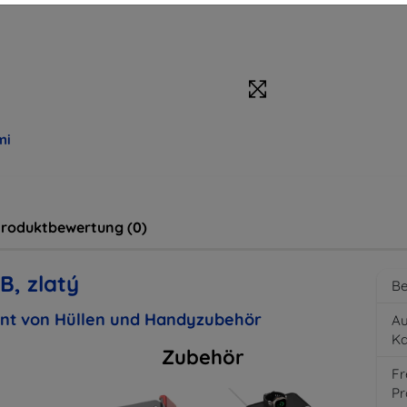
mi
roduktbewertung (0)
B, zlatý
Be
ent von Hüllen und Handyzubehör
Au
K
Zubehör
Fr
Pr