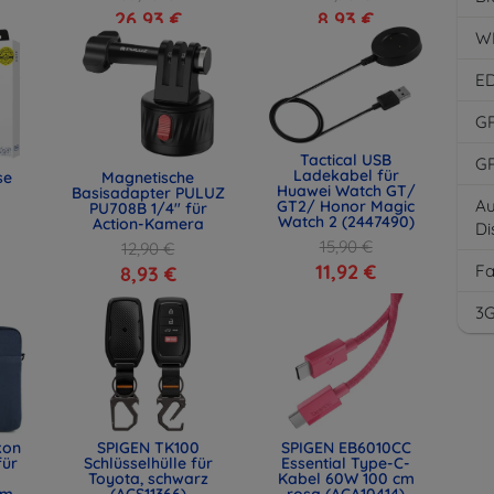
26,93 €
8,93 €
W
E
G
Tactical USB
G
Ladekabel für
se
Magnetische
Huawei Watch GT/
Basisadapter PULUZ
Au
GT2/ Honor Magic
PU708B 1/4" für
Watch 2 (2447490)
Action-Kamera
Di
15,90 €
12,90 €
11,92 €
F
8,93 €
3
kon
SPIGEN TK100
SPIGEN EB6010CC
für
Schlüsselhülle für
Essential Type-C-
Toyota, schwarz
Kabel 60W 100 cm