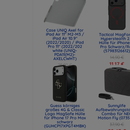
Case UNIQ Axel for
iPad Air 11" M2-M3 /
Tactical MagFo
iPad Air 10.9"
Hyperstealth 2
(2022/2020) / iPad
Hülle für iPhone
Pro 11" (2022/202
Pro Schwarz/R
white (UNIQ-
(57983126612
PDA11(M2)-
14,90 €
AXELCWHT)
11,17 €
25,89 €
19,42 €
Guess körniges
Sunnylife
großes 4G & Classic
Aufbewahrungst
Logo MagSafe Hülle
Combo für NE
für iPhone 17 Pro Max
Motion Fly (0735
schwarz
37,90 €
(GUHCP17XPGT4MBK)