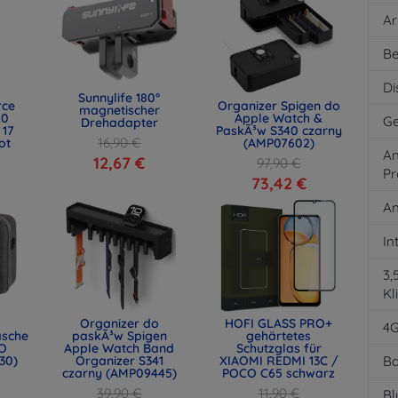
Ar
Be
Di
Sunnylife 180°
rce
Organizer Spigen do
magnetischer
.0
Apple Watch &
Ge
Drehadapter
 17
PaskÃ³w S340 czarny
16,90 €
ot
(AMP07602)
An
)
12,67 €
97,90 €
Pr
73,42 €
An
In
3
Kl
Organizer do
HOFI GLASS PRO+
4
asche
paskÃ³w Spigen
gehärtetes
O
Apple Watch Band
Schutzglas für
30)
Organizer S341
XIAOMI REDMI 13C /
Ba
czarny (AMP09445)
POCO C65 schwarz
39,90 €
11,90 €
Bl