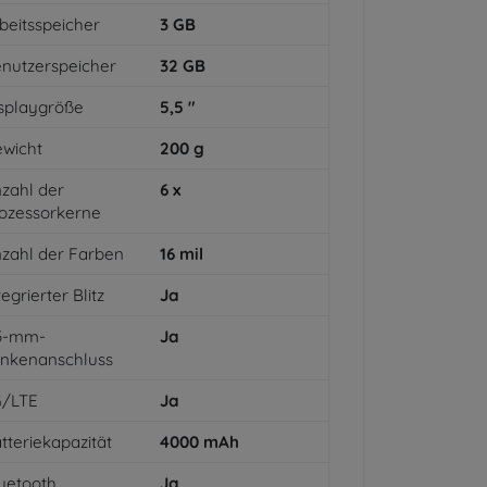
beitsspeicher
3
GB
nutzerspeicher
32
GB
splaygröße
5,5
"
wicht
200
g
zahl der
6
x
ozessorkerne
zahl der Farben
16
mil
tegrierter Blitz
Ja
,5-mm-
Ja
inkenanschluss
G/LTE
Ja
tteriekapazität
4000
mAh
uetooth
Ja