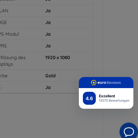
LAN
Ja
DGE
Ja
PS-Modul
Ja
PRS
Ja
flösung des
1920 x 1080
splays
arbe
Gold
G
Ja
Exzellent
4.6
13575 Bewertungen