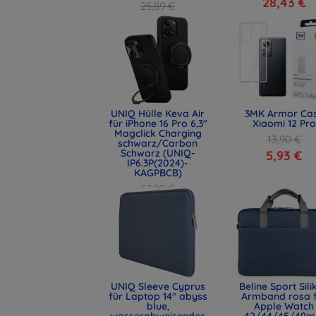
28,43 €
25,89 €
19,42 €
UNIQ Hülle Keva Air
3MK Armor Ca
für iPhone 16 Pro 6,3"
Xiaomi 12 Pro
Magclick Charging
13,90 €
schwarz/Carbon
Schwarz (UNIQ-
5,93 €
IP6.3P(2024)-
KAGPBCB)
67,90 €
50,93 €
UNIQ Sleeve Cyprus
Beline Sport Sili
für Laptop 14" abyss
Armband rosa 
blue,
Apple Watch