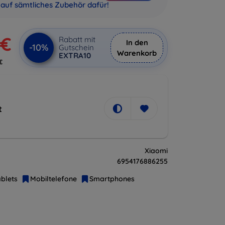
auf sämtliches Zubehör dafür!
 €
Rabatt mit
In den
-10%
Gutschein
Warenkorb
EXTRA10
€
t
Xiaomi
6954176886255
blets
Mobiltelefone
Smartphones