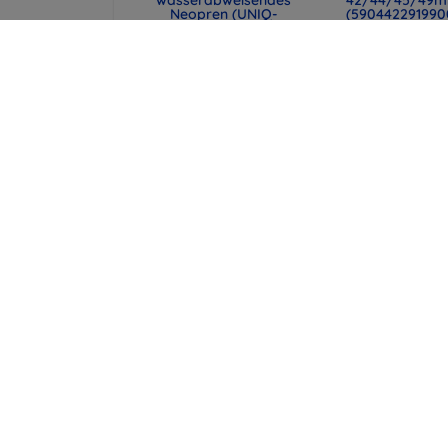
wasserabweisendes
42/44/45/49
Neopren (UNIQ-
(590442291990
CYPRUS (14) -
48,90 €
ABSBLUE)
36,68 €
29,90 €
22,43 €
UNIQ Laptop-Hülle
Spigen universe
Cyprus 16" marl gray,
Reisepasshülle 
wasserabweisendes
MagSafe-Walle
Neopren (UNIQ-
schwarz (AFA113
CYPRUS (16) -
43,90 €
MALGRY)
32,93 €
34,90 €
26,18 €
alle