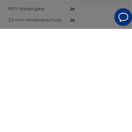
MP3-Wiedergabe
Ja
3,5-mm-Klinkenanschluss
Ja
4G/LTE
Ja
Batteriekapazität
2200
mAh
Bluetooth
Ja
WLAN
Ja
GPRS
Ja
Auflösung des Displays
2560 x 1440
Farbe
Grau
3G
Ja