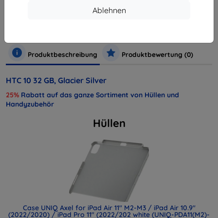
Hersteller
HTC
Ablehnen
Produktnummer
4718487688197
Handys und Tablets
Mobiltelefone
Smartphones
Produktbeschreibung
Produktbewertung (0)
HTC 10 32 GB, Glacier Silver
25%
Rabatt auf das ganze Sortiment von Hüllen und
Handyzubehör
Hüllen
Case UNIQ Axel for iPad Air 11" M2-M3 / iPad Air 10.9"
(2022/2020) / iPad Pro 11" (2022/202 white (UNIQ-PDA11(M2)-