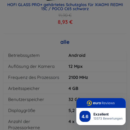
HOFI GLASS PRO+ gehärtetes Schutzglas für XIAOMI REDMI
13C / POCO C65 schwarz
11,90 €
8,93 €
alle
Betriebssystem
Android
Auflösung der Kamera
12
Mpx
Frequenz des Prozessors
2100
MHz
Arbeitsspeicher
4
GB
Benutzerspeicher
32
GB
Displaygröße
5,2
"
Exzellent
4.6
13573 Bewertungen
Anzahl der
4
x
Prozessorkerne