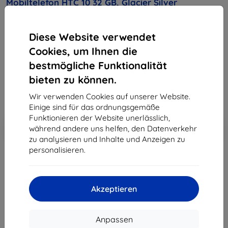
Mobiltelefon HTC 10 32 GB, Glacier Silver
Kaufen Sie dieses Gerät und erhalten Sie
25%
Diese Website verwendet
Rabatt
auf sämtliches Zubehör dafür!
Cookies, um Ihnen die
606,90 €
bestmögliche Funktionalität
546,21 €
bieten zu können.
Wir verwenden Cookies auf unserer Website.
ohne MWSt
459,00 €
Einige sind für das ordnungsgemäße
Funktionieren der Website unerlässlich,
In den
Rabatt mit Gutschein
-10%
während andere uns helfen, den Datenverkehr
EXTRA10
Warenkorb
zu analysieren und Inhalte und Anzeigen zu
personalisieren.
ausverkauft
ausverkauft
Akzeptieren
Anpassen