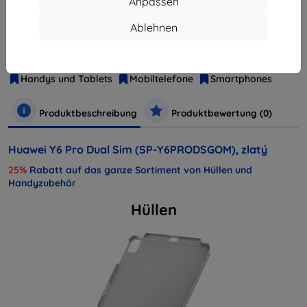
Anpassen
Ablehnen
Hersteller
Huawei
Produktnummer
6901443115631
Handys und Tablets
Mobiltelefone
Smartphones
Produktbeschreibung
Produktbewertung (0)
Huawei Y6 Pro Dual Sim (SP-Y6PRODSGOM), zlatý
25%
Rabatt auf das ganze Sortiment von Hüllen und
Handyzubehör
Hüllen