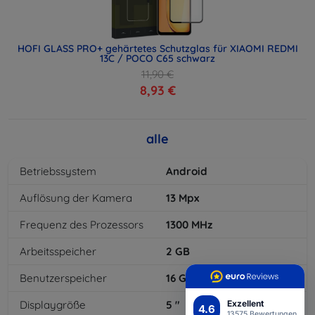
HOFI GLASS PRO+ gehärtetes Schutzglas für XIAOMI REDMI
13C / POCO C65 schwarz
11,90 €
8,93 €
alle
Betriebssystem
Android
Auflösung der Kamera
13
Mpx
Frequenz des Prozessors
1300
MHz
Arbeitsspeicher
2
GB
Benutzerspeicher
16
GB
Displaygröße
5
"
Exzellent
4.6
13575 Bewertungen