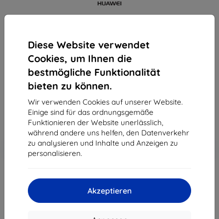
Mobiltelefon Huawei Y6 Pro Dual Sim (SP-
Y6PRODSGOM), zlatý
Diese Website verwendet
Kaufen Sie dieses Gerät und erhalten Sie
25%
Cookies, um Ihnen die
Rabatt
auf sämtliches Zubehör dafür!
bestmögliche Funktionalität
bieten zu können.
169,90 €
152,90 €
Wir verwenden Cookies auf unserer Website.
Einige sind für das ordnungsgemäße
ohne MWSt
128,49 €
Funktionieren der Website unerlässlich,
während andere uns helfen, den Datenverkehr
In den
zu analysieren und Inhalte und Anzeigen zu
Rabatt mit Gutschein
-10%
EXTRA10
Warenkorb
personalisieren.
ausverkauft
Akzeptieren
ausverkauft