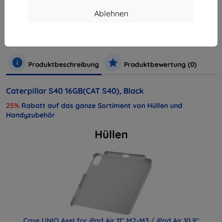
Hersteller
Cat
Ablehnen
Produktnummer
5060280968877
Handys und Tablets
Mobiltelefone
Smartphones
Produktbeschreibung
Produktbewertung (0)
Caterpillar S40 16GB(CAT S40), Black
25%
Rabatt auf das ganze Sortiment von Hüllen und
Handyzubehör
Hüllen
Case UNIQ Axel for iPad Air 11" M2-M3 / iPad Air 10.9"