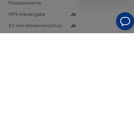
Prozessorkerne
MP3-Wiedergabe
Ja
3,5-mm-Klinkenanschluss
Ja
4G/LTE
Ja
Batteriekapazität
3000
mAh
Bluetooth
Ja
WLAN
Ja
GPRS
Ja
Auflösung des Displays
540x960
Farbe
Schwarz
3G
Ja