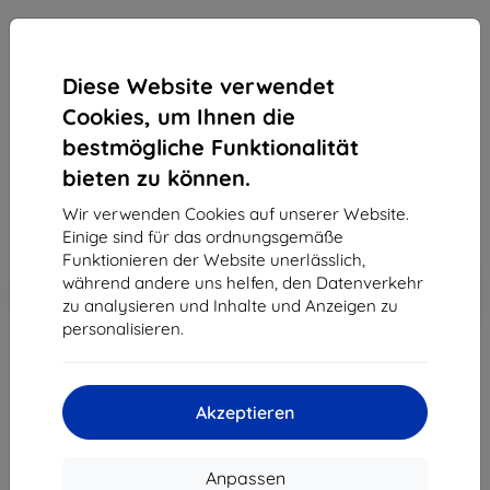
Mobiltelefon Caterpillar S40 16GB(CAT S40), Black
Diese Website verwendet
Kaufen Sie dieses Gerät und erhalten Sie
25%
Rabatt
auf sämtliches Zubehör dafür!
Cookies, um Ihnen die
bestmögliche Funktionalität
Endpreis
bieten zu können.
235,90 €
212,31 €
Wir verwenden Cookies auf unserer Website.
Einige sind für das ordnungsgemäße
Funktionieren der Website unerlässlich,
In den
während andere uns helfen, den Datenverkehr
Rabatt mit Gutschein
-10%
EXTRA10
Warenkorb
zu analysieren und Inhalte und Anzeigen zu
personalisieren.
ausverkauft
Akzeptieren
ausverkauft
Anpassen