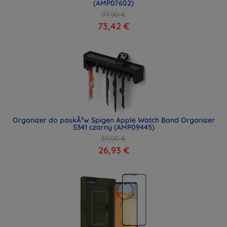
(AMP07602)
97,90 €
73,42 €
Organizer do paskÃ³w Spigen Apple Watch Band Organizer
S341 czarny (AMP09445)
39,90 €
26,93 €