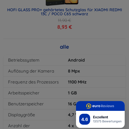
HOFI GLASS PRO+ gehärtetes Schutzglas für XIAOMI REDMI
13C / POCO C65 schwarz
11,90 €
8,93 €
alle
Betriebssystem
Android
Auflösung der Kamera
8
Mpx
Frequenz des Prozessors
1100
MHz
Arbeitsspeicher
1
GB
Benutzerspeicher
16
GB
Displaygröße
4,7
"
Exzellent
4.6
13575 Bewertungen
Anzahl der
4
x