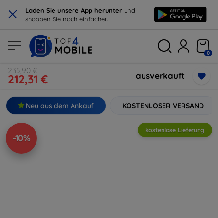
×
Laden Sie unsere App herunter
und
shoppen Sie noch einfacher.
0
235,90 €
ausverkauft
212,31 €
Neu aus dem Ankauf
KOSTENLOSER VERSAND
kostenlose Lieferung
-10%