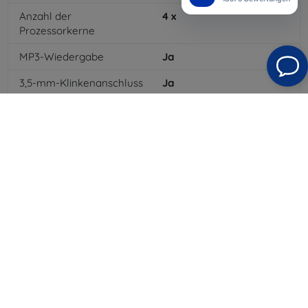
Anzahl der
4
x
Prozessorkerne
MP3-Wiedergabe
Ja
3,5-mm-Klinkenanschluss
Ja
4G/LTE
Ja
Batteriekapazität
3000
mAh
Bluetooth
Ja
WLAN
Ja
GPRS
Ja
Auflösung des Displays
854 x 480
Farbe
Schwarz
3G
Ja