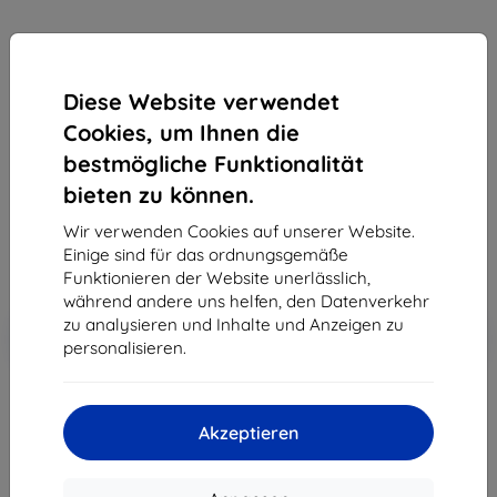
Mobiltelefon Caterpillar S30 8GB DualSIM (CAT
S30), čierny
Diese Website verwendet
Kaufen Sie dieses Gerät und erhalten Sie
25%
Cookies, um Ihnen die
Rabatt
auf sämtliches Zubehör dafür!
bestmögliche Funktionalität
bieten zu können.
239,90 €
215,91 €
Wir verwenden Cookies auf unserer Website.
Einige sind für das ordnungsgemäße
ohne MWSt
181,44 €
Funktionieren der Website unerlässlich,
während andere uns helfen, den Datenverkehr
In den
zu analysieren und Inhalte und Anzeigen zu
Rabatt mit Gutschein
-10%
EXTRA10
Warenkorb
personalisieren.
ausverkauft
Akzeptieren
ausverkauft