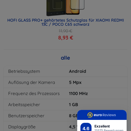
HOFI GLASS PRO+ gehärtetes Schutzglas für XIAOMI REDMI
13C / POCO C65 schwarz
11,90 €
8,93 €
alle
Betriebssystem
Android
Auflösung der Kamera
5
Mpx
Frequenz des Prozessors
1100
MHz
Arbeitsspeicher
1
GB
Benutzerspeicher
8
GB
Displaygröße
4,5
"
Exzellent
4.6
13575 Bewertungen