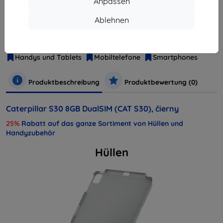
Anpassen
Ablehnen
Hersteller
Cat
Produktnummer
5060280969195
Handys und Tablets
Mobiltelefone
Smartphones
Produktbeschreibung
Produktbewertung (0)
Caterpillar S30 8GB DualSIM (CAT S30), čierny
25%
Rabatt auf das ganze Sortiment von Hüllen und
Handyzubehör
Hüllen