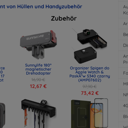
ent von Hüllen und Handyzubehör
Au
K
Zubehör
Ar
Be
Di
An
Pr
Sunnylife 180°
rce
Organizer Spigen do
magnetischer
.0
Apple Watch &
Fo
Drehadapter
 17
PaskÃ³w S340 czarny
16,90 €
ot
(AMP07602)
M
)
12,67 €
97,90 €
73,42 €
N
4
Bl
W