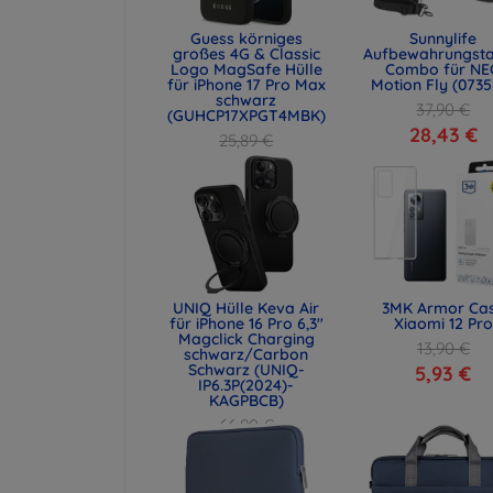
Guess körniges
Sunnylife
großes 4G & Classic
Aufbewahrungst
Logo MagSafe Hülle
Combo für NE
für iPhone 17 Pro Max
Motion Fly (0735
schwarz
37,90 €
(GUHCP17XPGT4MBK)
28,43 €
25,89 €
19,42 €
UNIQ Hülle Keva Air
3MK Armor Ca
für iPhone 16 Pro 6,3"
Xiaomi 12 Pro
Magclick Charging
13,90 €
schwarz/Carbon
Schwarz (UNIQ-
5,93 €
IP6.3P(2024)-
KAGPBCB)
66,90 €
50,18 €