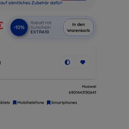
auf sämtliches Zubehör dafür!
€
Rabatt mit
In den
-10%
Gutschein
Warenkorb
EXTRA10
t
Huawei
6901443130641
blets
Mobiltelefone
Smartphones