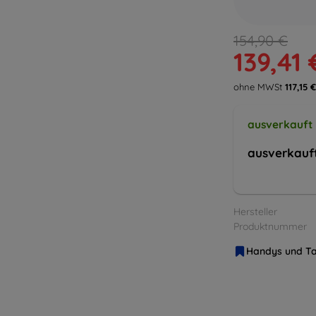
154,90 €
139,41 
ohne MWSt
117,15 €
ausverkauft
ausverkauf
Hersteller
Produktnummer
Handys und Ta