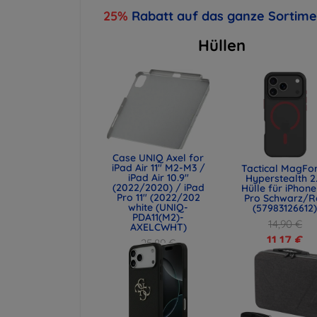
25%
Rabatt auf das ganze Sortim
Hüllen
Case UNIQ Axel for
iPad Air 11" M2-M3 /
Tactical MagFo
iPad Air 10.9"
Hyperstealth 2
(2022/2020) / iPad
Hülle für iPhone
Pro 11" (2022/202
Pro Schwarz/R
white (UNIQ-
(57983126612
PDA11(M2)-
14,90 €
AXELCWHT)
11,17 €
25,89 €
19,42 €