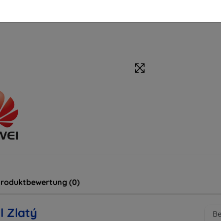
roduktbewertung (0)
l Zlatý
Be