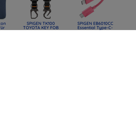
kon
SPIGEN TK100
SPIGEN EB6010CC
für
TOYOTA KEY FOB
Essential Type-C-
CASE BLACK
Kabel 60W 100 cm
mm
(ACS11366)
rosa (ACA10414)
0)
31,90 €
12,90 €
23,93 €
9,67 €
llet
SPIGEN EB6015CC
SPIGEN EB6015CC
 II
Essential USB-C-
Essential USB-C-
arz
Kabel 60W 150 cm
Kabel 60W 150 cm
weiß (ACA10416)
Schwarz (ACA10417)
12,90 €
12,90 €
9,67 €
9,67 €