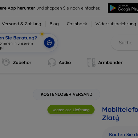
sere App herunter
und shoppen Sie noch einfacher.
Versand & Zahlung
Blog
Cashback
Widerrufsbelehrung
en Sie Beratung?
lkommen in unserem
Zubehör
Audio
Armbänder
KOSTENLOSER VERSAND
Mobiltelef
kostenlose Lieferung
Zlatý
Kaufen Sie d