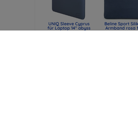
UNIQ Sleeve Cyprus
Beline Sport Sili
für Laptop 14" abyss
Armband rosa 
blue,
Apple Watch
wasserabweisendes
42/44/45/49
Neopren (UNIQ-
(590442291990
CYPRUS (14) -
47,90 €
ABSBLUE)
35,93 €
29,90 €
22,43 €
UNIQ Laptop-Hülle
XQISIT - Slim Wa
Cyprus 16" marl gray,
Case Huawei Y6
wasserabweisendes
Compact, Schw
Neopren (UNIQ-
38,90 €
CYPRUS (16) -
MALGRY)
18,67 €
34,90 €
26,18 €