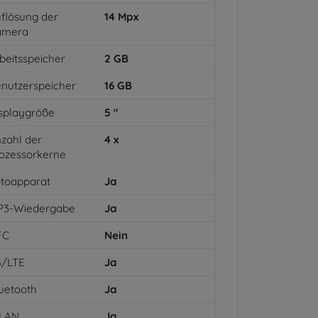
flösung der
14
Mpx
amera
beitsspeicher
2
GB
nutzerspeicher
16
GB
splaygröße
5
"
zahl der
4
x
ozessorkerne
toapparat
Ja
P3-Wiedergabe
Ja
FC
Nein
G/LTE
Ja
uetooth
Ja
LAN
Ja