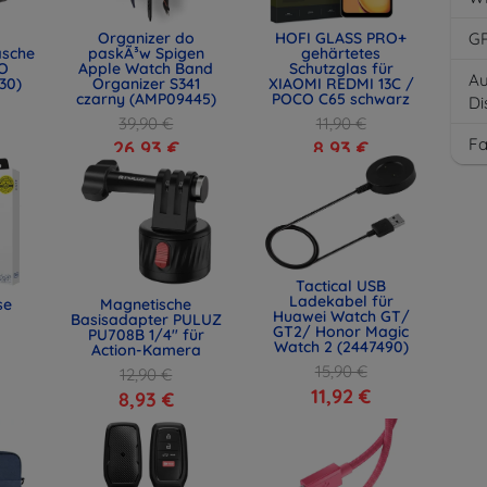
Organizer do
HOFI GLASS PRO+
G
asche
paskÃ³w Spigen
gehärtetes
O
Apple Watch Band
Schutzglas für
Au
30)
Organizer S341
XIAOMI REDMI 13C /
czarny (AMP09445)
POCO C65 schwarz
Di
39,90 €
11,90 €
F
26,93 €
8,93 €
Tactical USB
Ladekabel für
se
Magnetische
Huawei Watch GT/
Basisadapter PULUZ
GT2/ Honor Magic
PU708B 1/4" für
Watch 2 (2447490)
Action-Kamera
15,90 €
12,90 €
11,92 €
8,93 €