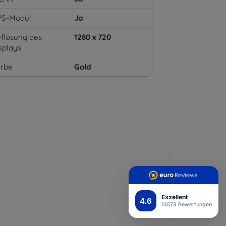
PS-Modul
Ja
flösung des
1280 x 720
splays
arbe
Gold
Exzellent
4.6
13573 Bewertungen