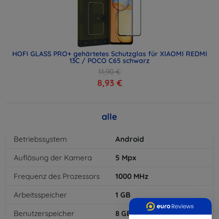
HOFI GLASS PRO+ gehärtetes Schutzglas für XIAOMI REDMI
13C / POCO C65 schwarz
11,90 €
8,93 €
alle
Betriebssystem
Android
Auflösung der Kamera
5
Mpx
Frequenz des Prozessors
1000
MHz
Arbeitsspeicher
1
GB
Benutzerspeicher
8
GB