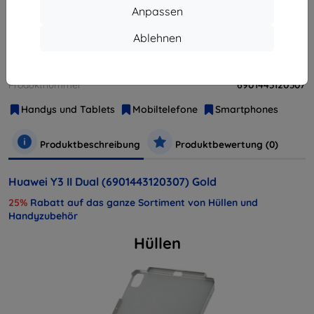
Anpassen
Ablehnen
Weitere Varianten dieses Produkts
Hersteller
Lenovo
Produktnummer
6901443120307
Handys und Tablets
Mobiltelefone
Smartphones
Produktbeschreibung
Produktbewertung (0)
Huawei Y3 II Dual (6901443120307) Gold
25%
Rabatt auf das ganze Sortiment von Hüllen und
Handyzubehör
Hüllen