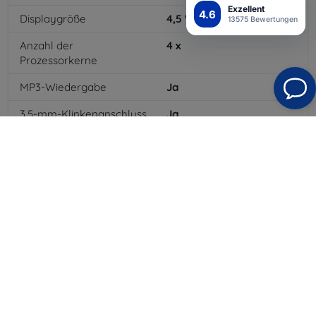
Exzellent
4.6
Displaygröße
4,5
"
13575 Bewertungen
Anzahl der
4
x
Prozessorkerne
MP3-Wiedergabe
Ja
3,5-mm-Klinkenanschluss
Ja
4G/LTE
Ja
Batteriekapazität
2100
mAh
Bluetooth
Ja
WLAN
Ja
GPRS
Ja
Auflösung des Displays
854 x 480
Farbe
Gold