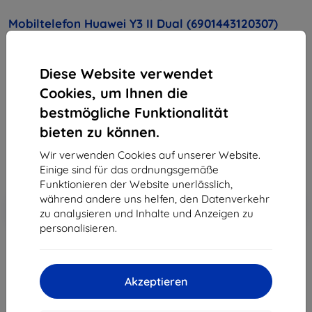
Mobiltelefon Huawei Y3 II Dual (6901443120307)
Gold
Diese Website verwendet
Kaufen Sie dieses Gerät und erhalten Sie
25%
Rabatt
auf sämtliches Zubehör dafür!
Cookies, um Ihnen die
bestmögliche Funktionalität
90,90 €
bieten zu können.
81,81 €
Wir verwenden Cookies auf unserer Website.
ohne MWSt
68,75 €
Einige sind für das ordnungsgemäße
Funktionieren der Website unerlässlich,
während andere uns helfen, den Datenverkehr
In den
Rabatt mit Gutschein
-10%
EXTRA10
zu analysieren und Inhalte und Anzeigen zu
Warenkorb
personalisieren.
ausverkauft
Akzeptieren
ausverkauft