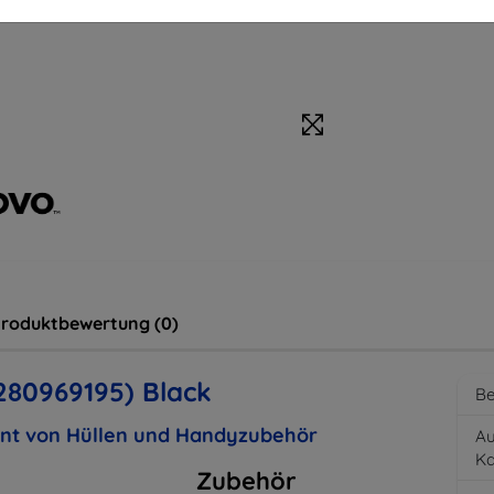
roduktbewertung (0)
280969195) Black
Be
ent von Hüllen und Handyzubehör
Au
K
Zubehör