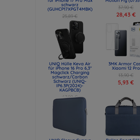
für iPhone 17 Pro Max
Motion Fly (0735
schwarz
37,90 €
(GUHCP17XPGT4MBK)
28,43 €
25,89 €
19,42 €
UNIQ Hülle Keva Air
3MK Armor Ca
für iPhone 16 Pro 6,3"
Xiaomi 12 Pro
Magclick Charging
13,90 €
schwarz/Carbon
Schwarz (UNIQ-
5,93 €
IP6.3P(2024)-
KAGPBCB)
67,90 €
50,93 €