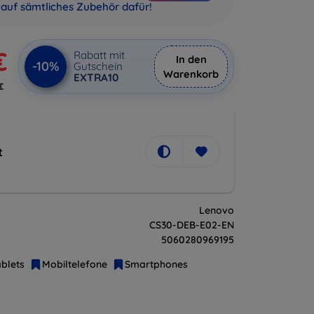
auf sämtliches Zubehör dafür!
€
Rabatt mit
In den
-10%
Gutschein
Warenkorb
EXTRA10
€
t
Lenovo
CS30-DEB-E02-EN
5060280969195
blets
Mobiltelefone
Smartphones