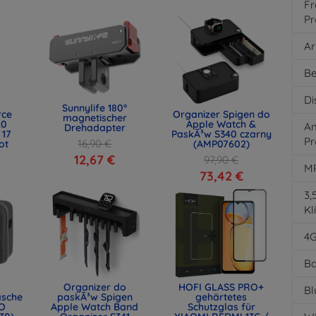
Fr
Pr
Ar
Be
Di
Sunnylife 180°
rce
Organizer Spigen do
magnetischer
.0
Apple Watch &
An
Drehadapter
 17
PaskÃ³w S340 czarny
Pr
16,90 €
ot
(AMP07602)
)
12,67 €
97,90 €
M
73,42 €
3
Kl
4
Ba
Organizer do
HOFI GLASS PRO+
Bl
asche
paskÃ³w Spigen
gehärtetes
O
Apple Watch Band
Schutzglas für