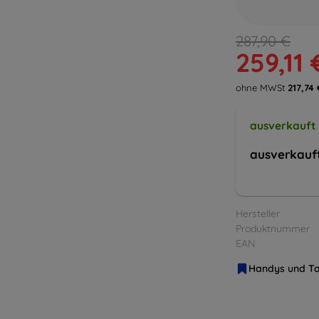
287,90 €
259,11 
ohne MWSt
217,74 
ausverkauft
ausverkauf
Hersteller
Produktnummer
EAN
Handys und Ta