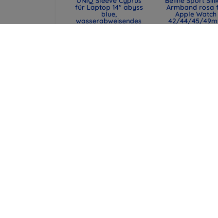
UNIQ Sleeve Cyprus
Beline Sport Sili
für Laptop 14" abyss
Armband rosa 
blue,
Apple Watch
wasserabweisendes
42/44/45/49
Neopren (UNIQ-
(590442291990
CYPRUS (14) -
47,90 €
ABSBLUE)
35,93 €
29,90 €
22,43 €
UNIQ Laptop-Hülle
Spigen universe
Cyprus 16" marl gray,
Reisepasshülle 
wasserabweisendes
MagSafe-Walle
Neopren (UNIQ-
schwarz (AFA113
CYPRUS (16) -
43,90 €
MALGRY)
32,93 €
34,90 €
26,18 €
alle