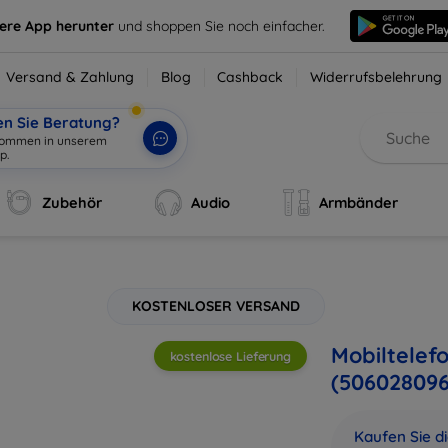
sere App herunter
und shoppen Sie noch einfacher.
Versand & Zahlung
Blog
Cashback
Widerrufsbelehrung
en Sie Beratung?
lkommen in unserem
Zubehör
Audio
Armbänder
KOSTENLOSER VERSAND
Mobiltelef
kostenlose Lieferung
(506028096
Kaufen Sie d