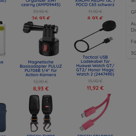
30)
Organizer S341
XIAOMI REDMI 13C /
W
czarny (AMP09445)
POCO C65 schwarz
39,90 €
11,90 €
G
26,93 €
8,93 €
Au
Di
F
3
Tactical USB
Ladekabel für
se
Magnetische
Huawei Watch GT/
Basisadapter PULUZ
GT2/ Honor Magic
PU708B 1/4" für
Watch 2 (2447490)
Action-Kamera
15,90 €
12,90 €
11,92 €
8,93 €