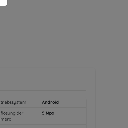
triebssystem
Android
flösung der
5
Mpx
amera