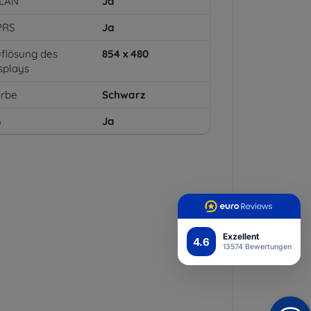
LAN
Ja
PRS
Ja
flösung des
854 x 480
splays
arbe
Schwarz
G
Ja
Exzellent
4.6
13574 Bewertungen