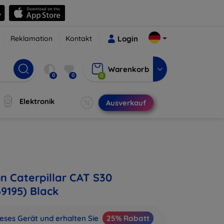
Reklamation
Kontakt
Login
Warenkorb
0
0
0
Elektronik
Ausverkauf
on Caterpillar CAT S30
9195) Black
ieses Gerät und erhalten Sie
25% Rabatt