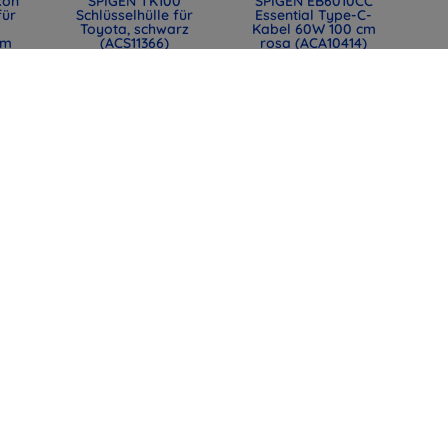
kon
SPIGEN TK100
SPIGEN EB6010CC
für
Schlüsselhülle für
Essential Type-C-
Toyota, schwarz
Kabel 60W 100 cm
mm
(ACS11366)
rosa (ACA10414)
0)
31,90 €
12,90 €
23,93 €
9,67 €
lle
SPIGEN EB6015CC
SPIGEN EB6015CC
mit
Essential USB-C-
Essential USB-C-
t,
Kabel 60W 150 cm
Kabel 60W 150 cm
44)
weiß (ACA10416)
Schwarz (ACA10417)
12,90 €
12,90 €
9,67 €
9,67 €
alle