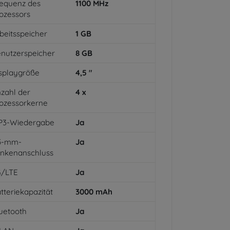
equenz des
1100
MHz
ozessors
beitsspeicher
1
GB
nutzerspeicher
8
GB
splaygröße
4,5
"
zahl der
4
x
ozessorkerne
P3-Wiedergabe
Ja
,5-mm-
Ja
inkenanschluss
G/LTE
Ja
tteriekapazität
3000
mAh
uetooth
Ja