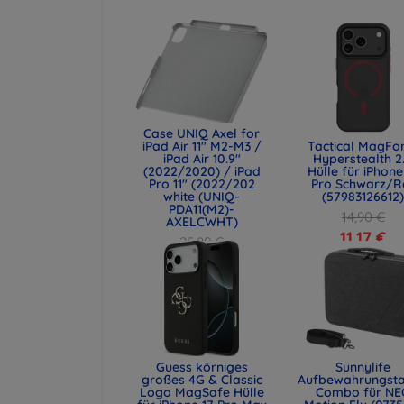
Case UNIQ Axel for
iPad Air 11" M2-M3 /
Tactical MagFo
iPad Air 10.9"
Hyperstealth 2
(2022/2020) / iPad
Hülle für iPhone
Pro 11" (2022/202
Pro Schwarz/R
white (UNIQ-
(57983126612
PDA11(M2)-
14,90 €
AXELCWHT)
11,17 €
25,89 €
19,42 €
Guess körniges
Sunnylife
großes 4G & Classic
Aufbewahrungst
Logo MagSafe Hülle
Combo für NE