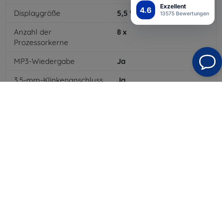
Exzellent
4.6
Displaygröße
5,5
"
13575 Bewertungen
Anzahl der
8
x
Prozessorkerne
MP3-Wiedergabe
Ja
3,5-mm-Klinkenanschluss
Ja
4G/LTE
Ja
Batteriekapazität
3630
mAh
Bluetooth
Ja
WLAN
Ja
GPRS
Ja
Auflösung des Displays
1920 x 1080
Farbe
Weiß