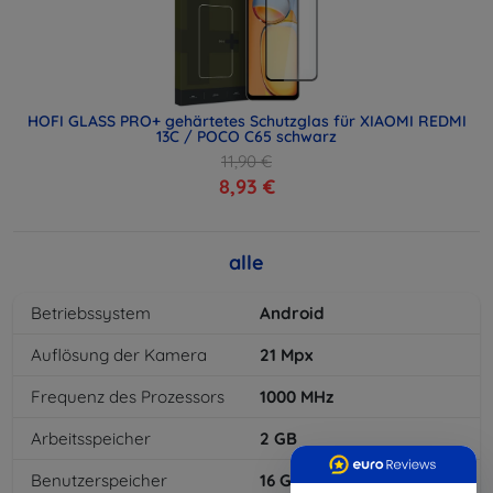
HOFI GLASS PRO+ gehärtetes Schutzglas für XIAOMI REDMI
13C / POCO C65 schwarz
11,90 €
8,93 €
alle
Betriebssystem
Android
Auflösung der Kamera
21
Mpx
Frequenz des Prozessors
1000
MHz
Arbeitsspeicher
2
GB
Benutzerspeicher
16
GB