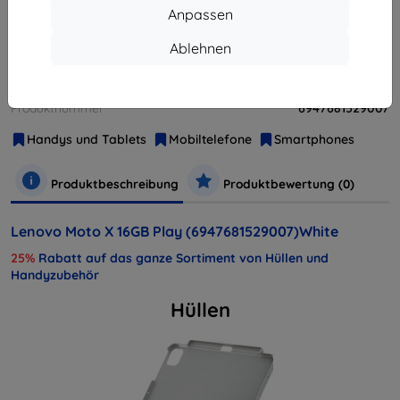
Anpassen
Ablehnen
Weitere Varianten dieses Produkts
Hersteller
Lenovo
Produktnummer
6947681529007
Handys und Tablets
Mobiltelefone
Smartphones
Produktbeschreibung
Produktbewertung (0)
Lenovo Moto X 16GB Play (6947681529007)White
25%
Rabatt auf das ganze Sortiment von Hüllen und
Handyzubehör
Hüllen