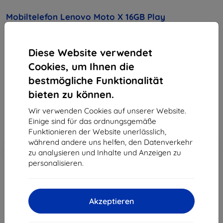
Mobiltelefon Lenovo Moto X 16GB Play
(6947681529007)White
Diese Website verwendet
Kaufen Sie dieses Gerät und erhalten Sie
25%
Rabatt
auf sämtliches Zubehör dafür!
Cookies, um Ihnen die
bestmögliche Funktionalität
299,90 €
bieten zu können.
269,92 €
Wir verwenden Cookies auf unserer Website.
ohne MWSt
226,82 €
Einige sind für das ordnungsgemäße
Funktionieren der Website unerlässlich,
während andere uns helfen, den Datenverkehr
In den
Rabatt mit Gutschein
-10%
EXTRA10
zu analysieren und Inhalte und Anzeigen zu
Warenkorb
personalisieren.
ausverkauft
Akzeptieren
ausverkauft