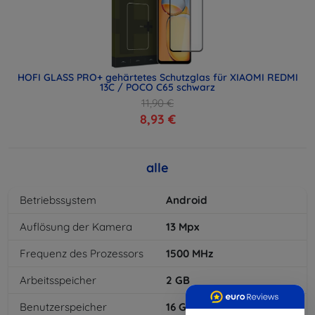
HOFI GLASS PRO+ gehärtetes Schutzglas für XIAOMI REDMI
13C / POCO C65 schwarz
11,90 €
8,93 €
alle
Betriebssystem
Android
Auflösung der Kamera
13
Mpx
Frequenz des Prozessors
1500
MHz
Arbeitsspeicher
2
GB
Benutzerspeicher
16
GB