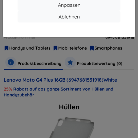
Anpassen
Ablehnen
Weitere Varianten dieses Produkts
Hersteller
Lenovo
Produktnummer
6947681531918
Handys und Tablets
Mobiltelefone
Smartphones
Produktbeschreibung
Produktbewertung (0)
Lenovo Moto G4 Plus 16GB (6947681531918)White
25%
Rabatt auf das ganze Sortiment von Hüllen und
Handyzubehör
Hüllen