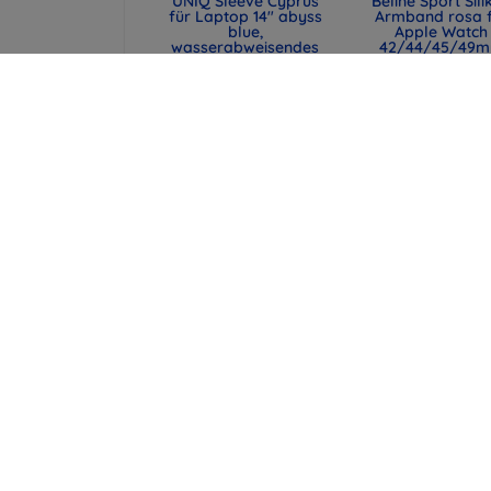
UNIQ Sleeve Cyprus
Beline Sport Sili
für Laptop 14" abyss
Armband rosa 
blue,
Apple Watch
wasserabweisendes
42/44/45/49
Neopren (UNIQ-
(590442291990
CYPRUS (14) -
47,90 €
ABSBLUE)
35,93 €
29,90 €
22,43 €
UNIQ Laptop-Hülle
Spigen universe
Cyprus 16" marl gray,
Reisepasshülle 
wasserabweisendes
MagSafe-Walle
Neopren (UNIQ-
schwarz (AFA113
CYPRUS (16) -
43,90 €
MALGRY)
32,93 €
34,90 €
26,18 €
alle