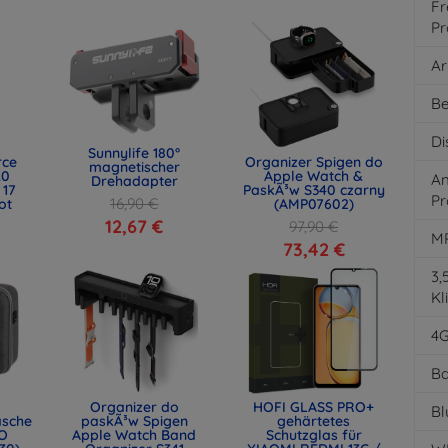
Fr
Pr
Ar
Be
Di
Sunnylife 180°
rce
Organizer Spigen do
magnetischer
.0
Apple Watch &
An
Drehadapter
 17
PaskÃ³w S340 czarny
Pr
16,90 €
ot
(AMP07602)
)
12,67 €
97,90 €
M
73,42 €
3
Kl
4
Ba
Organizer do
HOFI GLASS PRO+
Bl
asche
paskÃ³w Spigen
gehärtetes
O
Apple Watch Band
Schutzglas für