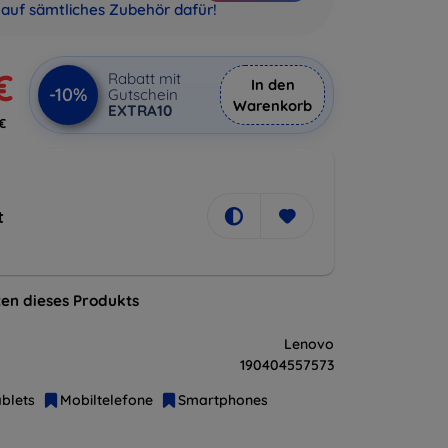
auf sämtliches Zubehör dafür!
€
Rabatt mit
In den
-10%
Gutschein
Warenkorb
EXTRA10
€
t
en dieses Produkts
Lenovo
190404557573
blets
Mobiltelefone
Smartphones