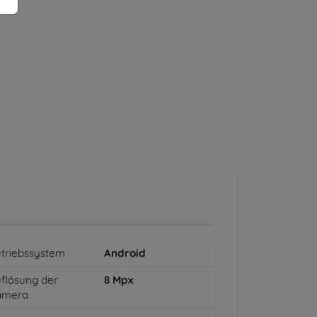
triebssystem
Android
flösung der
8
Mpx
amera