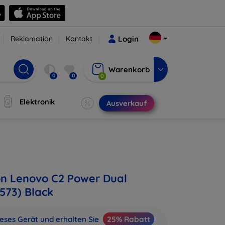
Reklamation
Kontakt
Login
Warenkorb
0
0
0
Elektronik
Ausverkauf
on Lenovo C2 Power Dual
573) Black
ieses Gerät und erhalten Sie
25% Rabatt