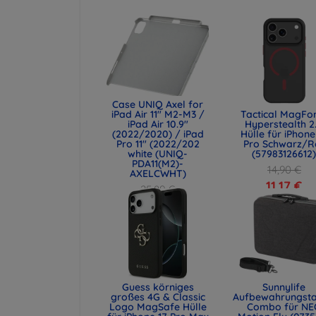
Case UNIQ Axel for
iPad Air 11" M2-M3 /
Tactical MagFo
iPad Air 10.9"
Hyperstealth 2
(2022/2020) / iPad
Hülle für iPhone
Pro 11" (2022/202
Pro Schwarz/R
white (UNIQ-
(57983126612
PDA11(M2)-
14,90 €
AXELCWHT)
11,17 €
25,89 €
19,42 €
Guess körniges
Sunnylife
großes 4G & Classic
Aufbewahrungst
Logo MagSafe Hülle
Combo für NE