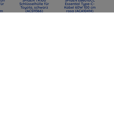
kon
SPIGEN TK100
SPIGEN EB6010CC
für
Schlüsselhülle für
Essential Type-C-
Toyota, schwarz
Kabel 60W 100 cm
mm
(ACS11366)
rosa (ACA10414)
0)
31,90 €
12,90 €
23,93 €
9,67 €
lle
SPIGEN EB6015CC
SPIGEN EB6015CC
mit
Essential USB-C-
Essential USB-C-
t,
Kabel 60W 150 cm
Kabel 60W 150 cm
44)
weiß (ACA10416)
Schwarz (ACA10417)
12,90 €
12,90 €
9,67 €
9,67 €
alle