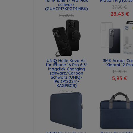
für iPhone 17 Pro Max
Motion Fly (0735
schwarz
37,90 €
(GUHCP17XPGT4MBK)
28,43 €
25,89 €
19,42 €
UNIQ Hülle Keva Air
3MK Armor Ca
für iPhone 16 Pro 6,3"
Xiaomi 12 Pro
Magclick Charging
13,90 €
schwarz/Carbon
Schwarz (UNIQ-
5,93 €
IP6.3P(2024)-
KAGPBCB)
67,90 €
50,93 €