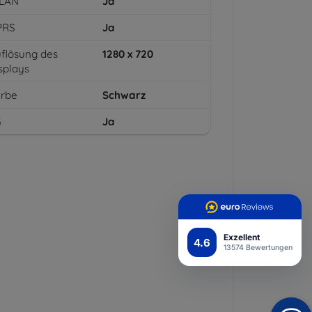
LAN
Ja
PRS
Ja
flösung des
1280 x 720
splays
arbe
Schwarz
G
Ja
Exzellent
4.6
13574 Bewertungen