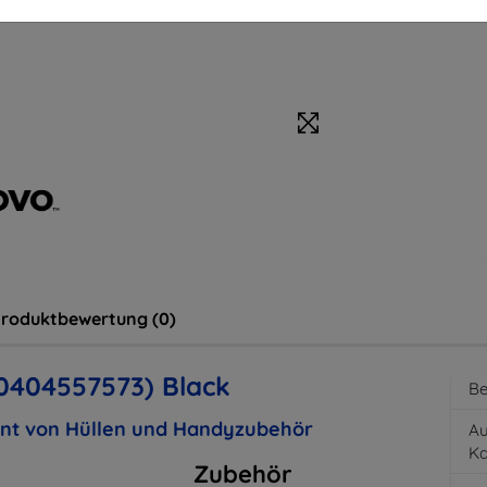
roduktbewertung (0)
0404557573) Black
Be
ent von Hüllen und Handyzubehör
Au
K
Zubehör