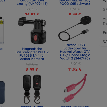
30)
Organizer S341
XIAOMI REDMI 13C /
W
czarny (AMP09445)
POCO C65 schwarz
39,90 €
11,90 €
G
26,93 €
8,93 €
Au
Di
F
3
Tactical USB
Ladekabel für
se
Magnetische
Huawei Watch GT/
Basisadapter PULUZ
GT2/ Honor Magic
PU708B 1/4" für
Watch 2 (2447490)
Action-Kamera
15,90 €
12,90 €
11,92 €
8,93 €