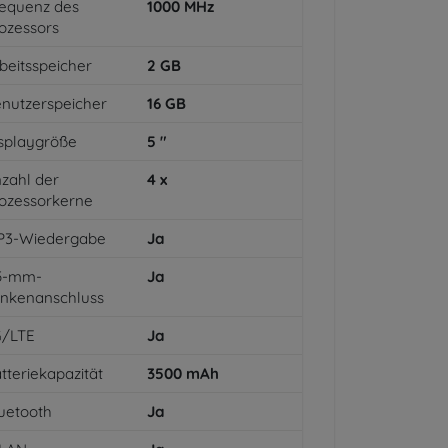
equenz des
1000
MHz
ozessors
beitsspeicher
2
GB
nutzerspeicher
16
GB
splaygröße
5
"
zahl der
4
x
ozessorkerne
P3-Wiedergabe
Ja
,5-mm-
Ja
inkenanschluss
G/LTE
Ja
tteriekapazität
3500
mAh
uetooth
Ja