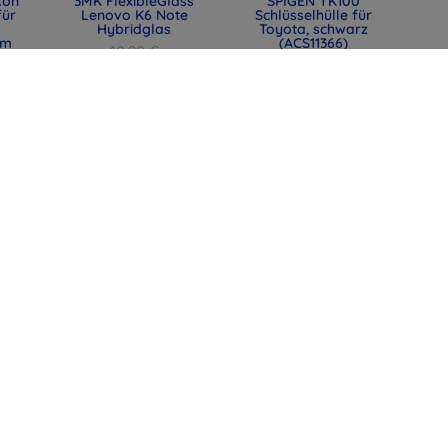
kon
3MK FlexibleGlass
SPIGEN TK100
für
Lenovo K6 Note
Schlüsselhülle für
Hybridglas
Toyota, schwarz
mm
(ACS11366)
10,90 €
0)
31,90 €
8,18 €
23,93 €
lle
SPIGEN EB6010CC
SPIGEN EB6015CC
mit
Essential Type-C-
Essential USB-C-
t,
Kabel 60W 100 cm
Kabel 60W 150 cm
44)
rosa (ACA10414)
weiß (ACA10416)
12,90 €
12,90 €
9,67 €
9,67 €
alle