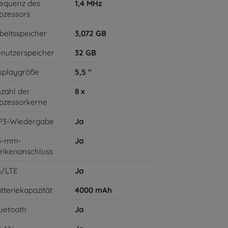
equenz des
1,4
MHz
ozessors
beitsspeicher
3,072
GB
nutzerspeicher
32
GB
splaygröße
5,5
"
zahl der
8
x
ozessorkerne
P3-Wiedergabe
Ja
,5-mm-
Ja
inkenanschluss
G/LTE
Ja
tteriekapazität
4000
mAh
uetooth
Ja