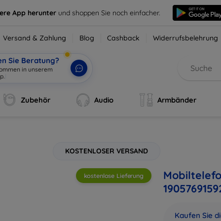
sere App herunter
und shoppen Sie noch einfacher.
Versand & Zahlung
Blog
Cashback
Widerrufsbelehrung
en Sie Beratung?
lkommen in unserem
o
|
Zubehör
Audio
Armbänder
KOSTENLOSER VERSAND
Mobiltelef
kostenlose Lieferung
1905769159
Kaufen Sie d