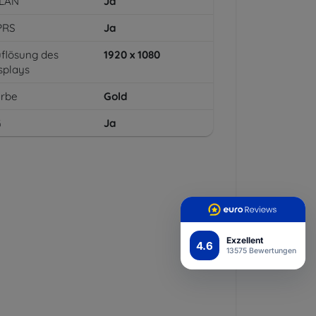
LAN
Ja
PRS
Ja
flösung des
1920 x 1080
splays
arbe
Gold
G
Ja
Exzellent
4.6
13575 Bewertungen