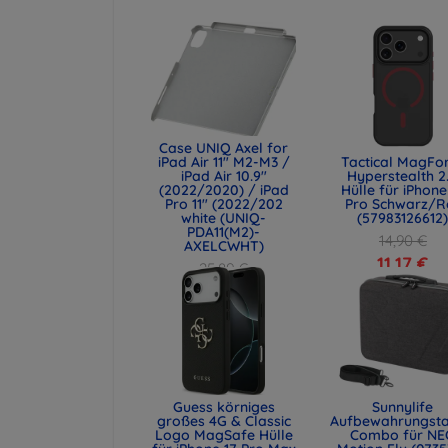
Case UNIQ Axel for
iPad Air 11" M2-M3 /
Tactical MagFo
iPad Air 10.9"
Hyperstealth 2
(2022/2020) / iPad
Hülle für iPhone
Pro 11" (2022/202
Pro Schwarz/R
white (UNIQ-
(57983126612
PDA11(M2)-
14,90 €
AXELCWHT)
11,17 €
25,89 €
19,42 €
Guess körniges
Sunnylife
großes 4G & Classic
Aufbewahrungst
Logo MagSafe Hülle
Combo für NE