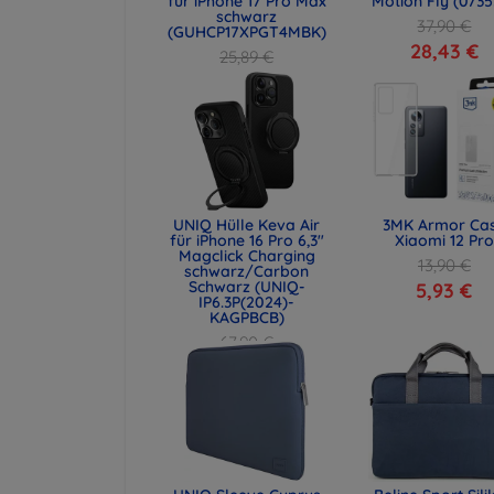
für iPhone 17 Pro Max
Motion Fly (0735
schwarz
37,90 €
(GUHCP17XPGT4MBK)
28,43 €
25,89 €
19,42 €
UNIQ Hülle Keva Air
3MK Armor Ca
für iPhone 16 Pro 6,3"
Xiaomi 12 Pro
Magclick Charging
13,90 €
schwarz/Carbon
Schwarz (UNIQ-
5,93 €
IP6.3P(2024)-
KAGPBCB)
67,90 €
50,93 €