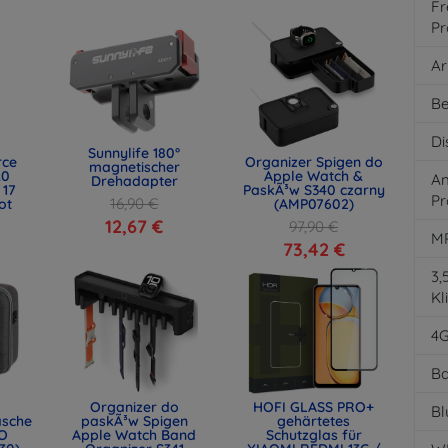
Fr
Pr
Ar
Be
Di
Sunnylife 180°
rce
Organizer Spigen do
magnetischer
.0
Apple Watch &
An
Drehadapter
 17
PaskÃ³w S340 czarny
Pr
16,90 €
ot
(AMP07602)
)
12,67 €
97,90 €
M
73,42 €
3
Kl
4
Ba
Organizer do
HOFI GLASS PRO+
Bl
asche
paskÃ³w Spigen
gehärtetes
O
Apple Watch Band
Schutzglas für