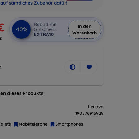
auf sämtliches Zubehör dafür!
€
Rabatt mit
In den
-10%
Gutschein
Warenkorb
EXTRA10
€
t
en dieses Produkts
Lenovo
190576915928
blets
Mobiltelefone
Smartphones