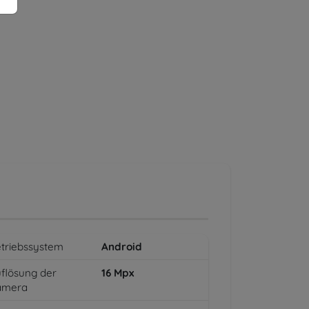
triebssystem
Android
flösung der
16
Mpx
amera