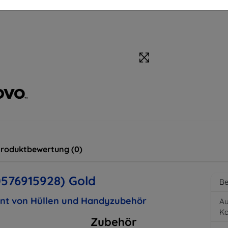
roduktbewertung (0)
0576915928) Gold
Be
ent von Hüllen und Handyzubehör
Au
K
Zubehör