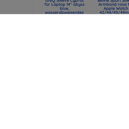
UNIQ Sleeve Cyprus
Beline Sport Sili
für Laptop 14" abyss
Armband rosa 
blue,
Apple Watch
wasserabweisendes
42/44/45/49
Neopren (UNIQ-
(590442291990
CYPRUS (14) -
47,90 €
ABSBLUE)
35,93 €
29,90 €
22,43 €
UNIQ Laptop-Hülle
Spigen universe
Cyprus 16" marl gray,
Reisepasshülle 
wasserabweisendes
MagSafe-Walle
Neopren (UNIQ-
schwarz (AFA113
CYPRUS (16) -
43,90 €
MALGRY)
32,93 €
34,90 €
26,18 €
alle