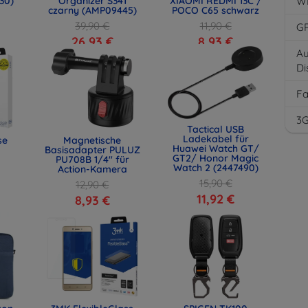
30)
Organizer S341
XIAOMI REDMI 13C /
W
czarny (AMP09445)
POCO C65 schwarz
39,90 €
11,90 €
G
26,93 €
8,93 €
Au
Di
F
3
Tactical USB
Ladekabel für
se
Magnetische
Huawei Watch GT/
Basisadapter PULUZ
GT2/ Honor Magic
PU708B 1/4" für
Watch 2 (2447490)
Action-Kamera
15,90 €
12,90 €
11,92 €
8,93 €