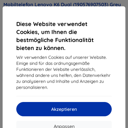
Mobiltelefon Lenovo K6 Dual (190576907503) Grey
Kaufen Sie dieses Gerät und erhalten Sie
25%
Diese Website verwendet
Rabatt
auf sämtliches Zubehör dafür!
Cookies, um Ihnen die
209,90 €
bestmögliche Funktionalität
188,91 €
bieten zu können.
Wir verwenden Cookies auf unserer Website.
ohne MWSt
158,75 €
Einige sind für das ordnungsgemäße
Funktionieren der Website unerlässlich,
In den
Rabatt mit Gutschein
-10%
während andere uns helfen, den Datenverkehr
EXTRA10
Warenkorb
zu analysieren und Inhalte und Anzeigen zu
personalisieren.
ausverkauft
ausverkauft
Akzeptieren
Anpassen