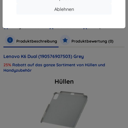
Hersteller
Lenovo
Ablehnen
Produktnummer
PA530039CZ
EAN
190576907503
Handys und Tablets
Mobiltelefone
Smartphones
Produktbeschreibung
Produktbewertung (0)
Lenovo K6 Dual (190576907503) Grey
25%
Rabatt auf das ganze Sortiment von Hüllen und
Handyzubehör
Hüllen