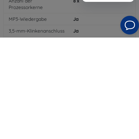
Anzahl der
8
x
Prozessorkerne
MP3-Wiedergabe
Ja
3,5-mm-Klinkenanschluss
Ja
4G/LTE
Ja
Batteriekapazität
3000
mAh
Bluetooth
Ja
WLAN
Ja
GPRS
Ja
Auflösung des Displays
1920 x 1080
Farbe
Grau
3G
Ja