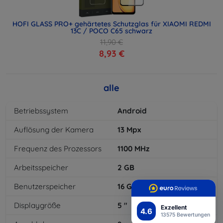
HOFI GLASS PRO+ gehärtetes Schutzglas für XIAOMI REDMI
13C / POCO C65 schwarz
11,90 €
8,93 €
alle
Betriebssystem
Android
Auflösung der Kamera
13
Mpx
Frequenz des Prozessors
1100
MHz
Arbeitsspeicher
2
GB
Benutzerspeicher
16
GB
Displaygröße
5
"
Exzellent
4.6
13575 Bewertungen