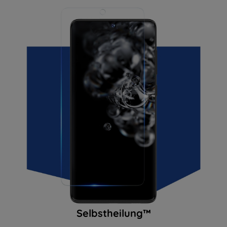
Selbstheilung™