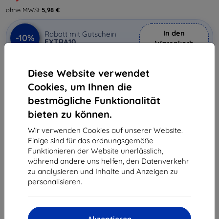
ohne MWSt
5,98 €
In den
Rabatt mit Gutschein
-10%
EXTRA10
Warenkorb
Diese Website verwendet
Letztes Stück auf Lager
Cookies, um Ihnen die
-
+
bestmögliche Funktionalität
bieten zu können.
In den Warenkorb
Wir verwenden Cookies auf unserer Website.
Einige sind für das ordnungsgemäße
Massenrabatt
Funktionieren der Website unerlässlich,
während andere uns helfen, den Datenverkehr
2Stck.
10%
7,12 €/Stck.
zu analysieren und Inhalte und Anzeigen zu
personalisieren.
3Stck.+
15%
6,71 €/Stck.
Lieferung 10. August - 11. August