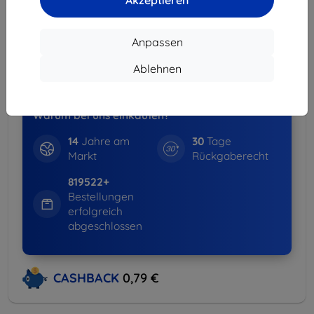
Akzeptieren
Lieferung ab
3,90 €
(Frei von 80,00 €)
Spar-Set
Anpassen
-15%
Hüllen + Displayschutz
Ablehnen
weitere Info
Warum bei uns einkaufen?
14
Jahre am
30
Tage
Markt
Rückgaberecht
819522+
Bestellungen
erfolgreich
abgeschlossen
CASHBACK
0,79 €