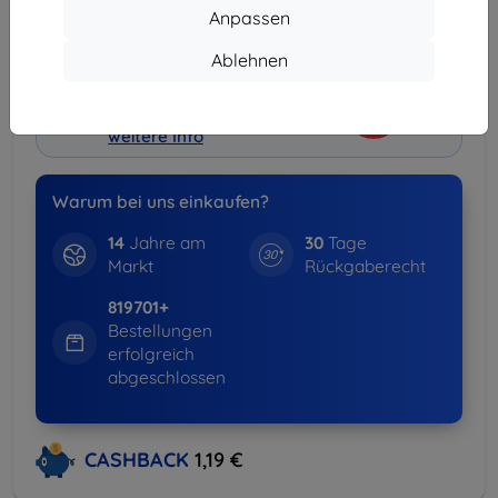
Anpassen
Lieferung ab
3,90 €
(Frei von 80,00 €)
Ablehnen
Spar-Set
-15%
Hüllen + Displayschutz
weitere Info
Warum bei uns einkaufen?
14
Jahre am
30
Tage
Markt
Rückgaberecht
819701+
Bestellungen
erfolgreich
abgeschlossen
CASHBACK
1,19 €