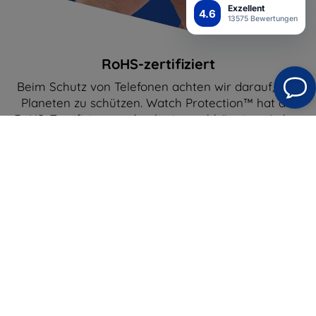
Exzellent
4.6
13575 Bewertungen
RoHS-zertifiziert
Beim Schutz von Telefonen achten wir darauf, den
Planeten zu schützen. Watch Protection™ hat die
RoHS-Zertifizierung durch ein unabhängiges Labor
bestanden - das bedeutet, dass es umweltfreundlich
ist und die strengen EU-Richtlinien zum Gehalt an
Schwermetallen und gefährlichen Stoffen
(einschließlich Blei, Quecksilber und Cadmium)
einhält.
Semi-Wet Montage
Hervorragende Haftung auf dem Display
Self-Heal™-Technologie
Der Film wird länger halten