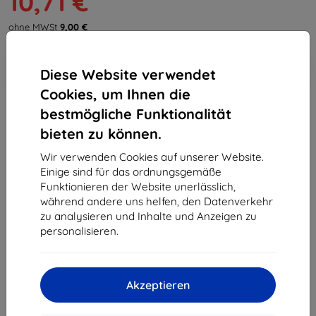
10,71 €
ohne MWSt
9,00 €
In den
Rabatt mit Gutschein
-10%
Diese Website verwendet
EXTRA10
Warenkorb
Cookies, um Ihnen die
bestmögliche Funktionalität
Extern Lager > 5 St
bieten zu können.
-
+
Wir verwenden Cookies auf unserer Website.
Einige sind für das ordnungsgemäße
Funktionieren der Website unerlässlich,
In den Warenkorb
während andere uns helfen, den Datenverkehr
zu analysieren und Inhalte und Anzeigen zu
Massenrabatt
personalisieren.
2Stck.
10%
10,71 €/Stck.
3Stck.+
15%
10,12 €/Stck.
Akzeptieren
Lieferung 18. August - 19. August