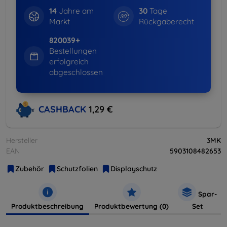
14
Jahre am
30
Tage
Markt
Rückgaberecht
820039+
Bestellungen
erfolgreich
abgeschlossen
CASHBACK
1,29 €
Hersteller
3MK
EAN
5903108482653
Zubehör
Schutzfolien
Displayschutz
Spar-
Produktbeschreibung
Produktbewertung (0)
Set