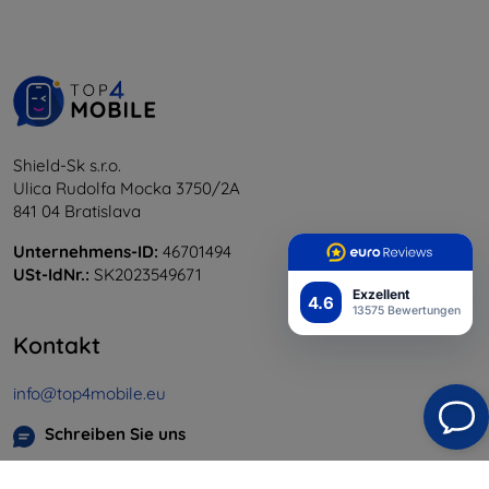
Shield-Sk s.r.o.
Ulica Rudolfa Mocka 3750/2A
841 04 Bratislava
Unternehmens-ID:
46701494
USt-IdNr.:
SK2023549671
Exzellent
4.6
13575 Bewertungen
Kontakt
info@top4mobile.eu
Schreiben Sie uns
Montag bis Freitag: