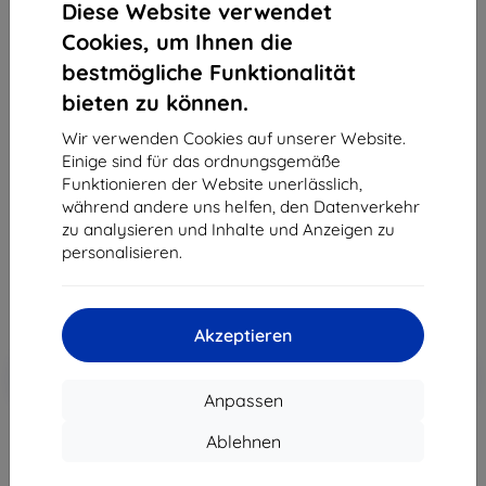
Diese Website verwendet
Cookies, um Ihnen die
bestmögliche Funktionalität
bieten zu können.
3MK Silver Protect+ Samsung M13 4G M135 nass
montierte antimikrobielle Folie
Wir verwenden Cookies auf unserer Website.
Einige sind für das ordnungsgemäße
Geeignet für:
Samsung Galaxy M13
Funktionieren der Website unerlässlich,
Produktbeschreibung
während andere uns helfen, den Datenverkehr
zu analysieren und Inhalte und Anzeigen zu
12,90 €
personalisieren.
11,61 €
ohne MWSt
9,76 €
Akzeptieren
In den
Rabatt mit Gutschein
-10%
EXTRA10
Warenkorb
Anpassen
Ablehnen
Extern Lager > 5 St