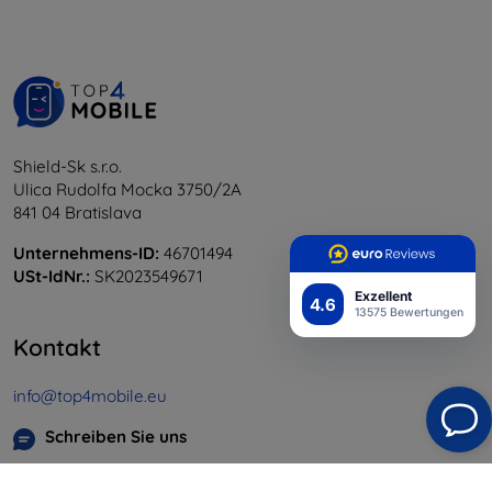
Shield-Sk s.r.o.
Ulica Rudolfa Mocka 3750/2A
841 04 Bratislava
Unternehmens-ID:
46701494
USt-IdNr.:
SK2023549671
Exzellent
4.6
13575 Bewertungen
Kontakt
info@top4mobile.eu
Schreiben Sie uns
Montag bis Freitag: