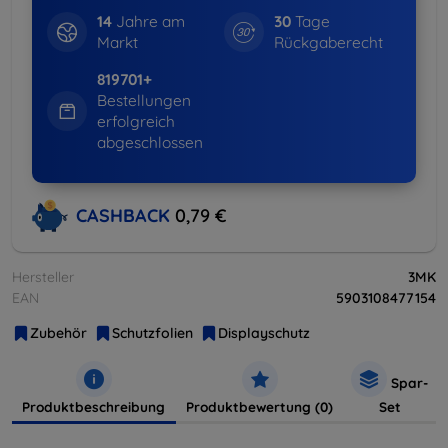
14
Jahre am
30
Tage
Markt
Rückgaberecht
819701+
Bestellungen
erfolgreich
abgeschlossen
CASHBACK
0,79 €
Hersteller
3MK
EAN
5903108477154
Zubehör
Schutzfolien
Displayschutz
Spar-
Produktbeschreibung
Produktbewertung (0)
Set