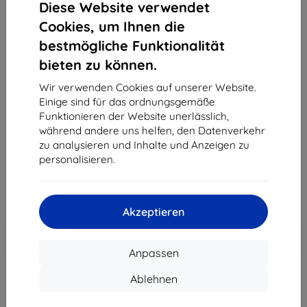
Diese Website verwendet
Cookies, um Ihnen die
bestmögliche Funktionalität
bieten zu können.
3MK Silver Protect+ Sony Xperia 1 IV
Nassmontierte antimikrobielle Schutzfolie
Wir verwenden Cookies auf unserer Website.
Einige sind für das ordnungsgemäße
Geeignet für:
Sony Xperia 1 IV
Funktionieren der Website unerlässlich,
Produktbeschreibung
während andere uns helfen, den Datenverkehr
zu analysieren und Inhalte und Anzeigen zu
15,90 €
personalisieren.
7,12 €
ohne MWSt
5,98 €
Akzeptieren
In den
Rabatt mit Gutschein
-10%
EXTRA10
Warenkorb
Anpassen
Ablehnen
Letztes Stück auf Lager