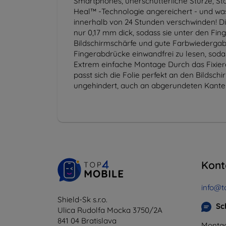
Smartphones, unerschütterliche Stürze, Stö
Heal™ -Technologie angereichert - und wa
innerhalb von 24 Stunden verschwinden! Di
nur 0,17 mm dick, sodass sie unter den Fi
Bildschirmschärfe und gute Farbwiedergabe s
Fingerabdrücke einwandfrei zu lesen, sodas
Extrem einfache Montage Durch das Fixie
passt sich die Folie perfekt an den Bildsc
ungehindert, auch an abgerundeten Kante
Kont
info@t
Shield-Sk s.r.o.
Sc
Ulica Rudolfa Mocka 3750/2A
841 04 Bratislava
Montag