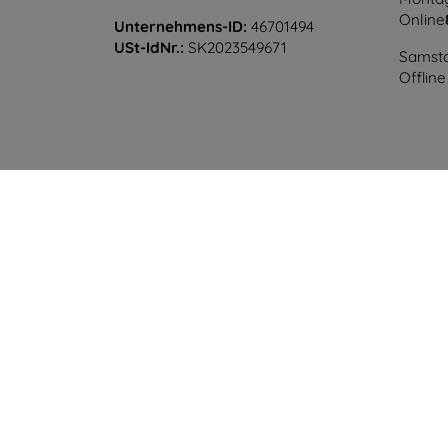
Online
Unternehmens-ID:
46701494
USt-IdNr.:
SK2023549671
Samsta
Offline
©
2026
top4mobile.de. Alle Rechte vorbehalten