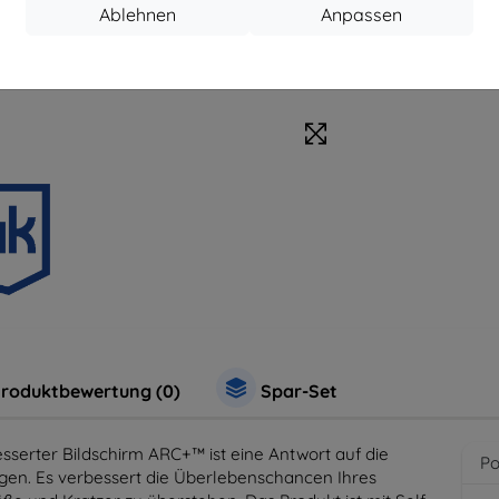
Ablehnen
Anpassen
roduktbewertung (0)
Spar-Set
serter Bildschirm ARC+™ ist eine Antwort auf die
Po
gen. Es verbessert die Überlebenschancen Ihres