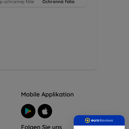
p ochrannej fólie
Ochranná fólia
n
Mobile Applikation
Folgen Sie uns