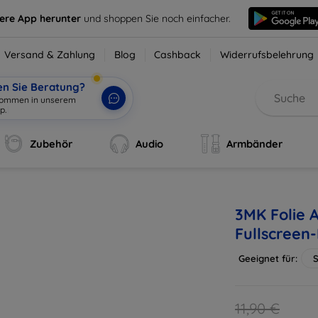
sere App herunter
und shoppen Sie noch einfacher.
Versand & Zahlung
Blog
Cashback
Widerrufsbelehrung
en Sie Beratung?
lkommen in unserem
p.
|
Zubehör
Audio
Armbänder
3MK Folie 
Fullscreen-
Geeignet für:
11,90 €