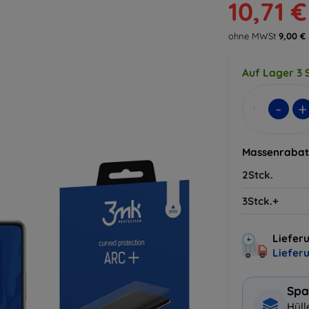
10,71 €
ohne MWSt
9,00 €
Auf Lager 3 S
-
+
Massenrabat
2Stck.
3Stck.+
Lieferu
Liefer
Spa
Hüll