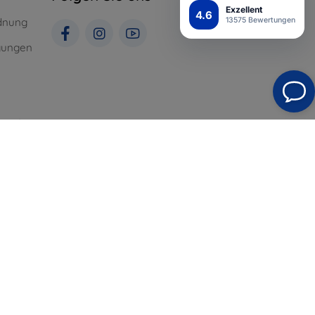
Exzellent
4.6
13575 Bewertungen
dnung
gungen
St. für
Top4Mobile.de
Unsere E-Shops