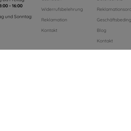
8:00 - 16:00
Widerrufsbelehrung
Reklamationsor
g und Sonntag:
Reklamation
Geschäftsbedin
Kontakt
Blog
Kontakt
Einkauf ohne Mw
Unternehmen
Grüne Energie
.
AI powered by
Eurion