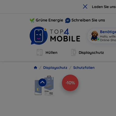
×
Laden Sie un
Grüne Energie
Schreiben Sie uns
Benötig
Hallo, wil
Online-Sho
Hüllen
Displayschutz
Displayschutz
Schutzfolien
-10%