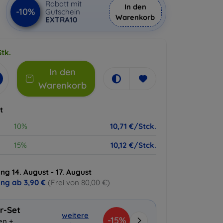
Rabatt mit
In den
-10%
Gutschein
Warenkorb
EXTRA10
tk.
In den
Warenkorb
t
10%
10,71 €/Stck.
15%
10,12 €/Stck.
ng 14. August - 17. August
ung ab
3,90 €
(Frei von 80,00 €)
r-Set
weitere
-15%
en +