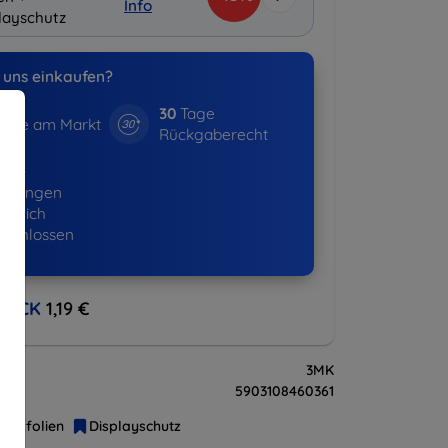
Info
layschutz
uns einkaufen?
30
Tage
hre am Markt
Rückgaberecht
643+
ellungen
lgreich
eschlossen
BACK
1,19 €
3MK
5903108460361
hutzfolien
Displayschutz