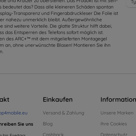
ße und Kratzer zu überstehen. Das Produkt ist mit Self-
Ty
s bedeutet das? Dass alle kleineren Schäden spontan
splay-Transparenz und Fingerabdruckleser Die Folie ist
nger nahezu unmerklich bleibt. Außergewöhnliche
ind weitere Vorteile. Die glatte Struktur hilft dabei,
s das Entsperren des Telefons sofort möglich ist.
ren des ARC+™ mit dem mitgelieferten Montagegel
hirm an, ohne unerwünschte Blasen! Montieren Sie ihn
n.
akt
Einkaufen
Informatio
op4mobile.eu
Versand & Zahlung
Unsere Marken
Blog
Ihre Cookies
hreiben Sie uns
Cashback
Datenschutz
 bis Freitag: