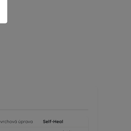
vrchová úprava
Self-Heal