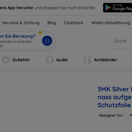
sere App herunter
und shoppen Sie noch einfacher.
Versand & Zahlung
Blog
Cashback
Widerrufsbelehrung
en Sie Beratung?
lkommen in unserem
p.
|
Zubehör
Audio
Armbänder
3MK Silver
nass aufge
Schutzfolie
Geeignet für:
M