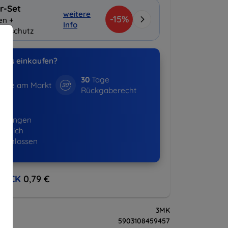
r-Set
weitere
-15%
en +
Info
layschutz
uns einkaufen?
30
Tage
hre am Markt
Rückgaberecht
365+
ellungen
lgreich
eschlossen
BACK
0,79 €
3MK
5903108459457