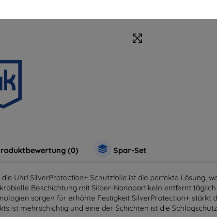
Zubehör
Sc
roduktbewertung (0)
Spar-Set
die Uhr! SilverProtection+ Schutzfolie ist die perfekte Lösung,
obielle Beschichtung mit Silber-Nanopartikeln entfernt täglich 
ogien sorgen für erhöhte Festigkeit SilverProtection+ stärkt d
ukts ist mehrschichtig und eine der Schichten ist die Schlagschu