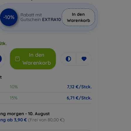
In den
Rabatt mit
-10%
Gutschein
EXTRA10
Warenkorb
Stk.
In den
Warenkorb
t
10%
7,12 €/Stck.
15%
6,71 €/Stck.
ung morgen - 10. August
ung ab
3,90 €
(Frei von 80,00 €)