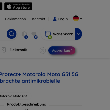
Reklamation
Kontakt
Login
Warenkorb
0
0
0
Elektronik
Ausverkauf
 Protect+ Motorola Moto G51 5G
brachte antimikrobielle
otorola Moto G51
Produktbeschreibung