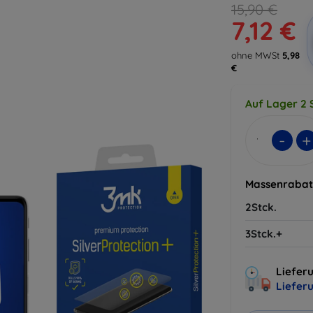
15,90 €
7,12 €
ohne MWSt
5,98
€
Auf Lager 2 
-
+
Massenrabat
2Stck.
3Stck.+
Liefer
Liefer