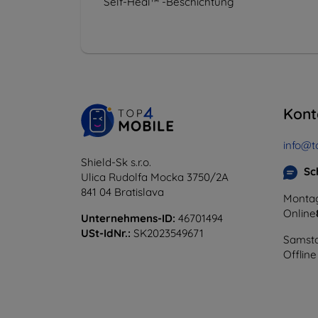
Self-Heal™ -Beschichtung
Kont
info@t
Shield-Sk s.r.o.
Sc
Ulica Rudolfa Mocka 3750/2A
841 04 Bratislava
Montag
Online
Unternehmens-ID:
46701494
USt-IdNr.:
SK2023549671
Samsta
Offline