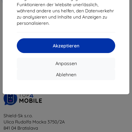
hergestellt
Funktionieren der Website unerlässlich,
während andere uns helfen, den Datenverkehr
19,90 €
zu analysieren und Inhalte und Anzeigen zu
17,91 €
personalisieren.
Auf Lager 4 Stk.
Akzeptieren
1
-
5
vom ganzen
5
.
Anpassen
«
1
»
Ablehnen
Shield-Sk s.r.o.
Ulica Rudolfa Mocka 3750/2A
841 04 Bratislava