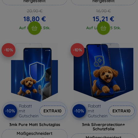
hergestellt
hergestellt
20,90 €
16,90 €
18,80 €
15,21 €
Auf Lager 3 Stk.
Auf Lager > 5 Stk.
-10%
-10%
Rabatt
Rabatt
-10%
-10%
mit
EXTRA10
mit
EXTRA10
Gutschein
Gutschein
3mk Pure Matt Schutzglas
3mk Silverprotection+
Schutzfolie
Maßgeschneidert
Maßgeschneidert