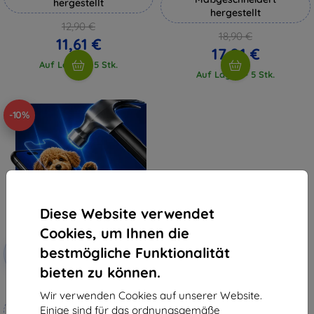
hergestellt
hergestellt
12,90 €
18,90 €
11,61 €
17,01 €
Auf Lager > 5 Stk.
Auf Lager > 5 Stk.
-10%
Diese Website verwendet
Cookies, um Ihnen die
Rabatt
bestmögliche Funktionalität
-10%
mit
EXTRA10
Gutschein
bieten zu können.
3mk Hammer Schutzfolie
Wir verwenden Cookies auf unserer Website.
Maßgeschneidert
Einige sind für das ordnungsgemäße