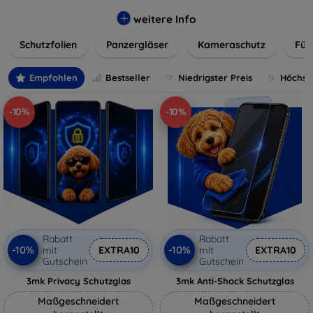
flexibler Folie, unsere Schutzlösungen sind einfach zu
installieren und passgenau für jedes Gerät, um eine
weitere Info
nahtlose Nutzung zu gewährleisten. Schützen Sie Ihr
Schutzfolien
Panzergläser
Kameraschutz
Für
wertvolles Gerät mit unseren langlebigen und zuverlässigen
Displayschutzlösungen und genießen Sie ein sorgenfreies
digitales Erlebnis.
Empfohlen
Bestseller
Niedrigster Preis
Höchste
-10%
-10%
Rabatt
Rabatt
-10%
-10%
mit
EXTRA10
mit
EXTRA10
Gutschein
Gutschein
3mk Privacy Schutzglas
3mk Anti-Shock Schutzglas
Maßgeschneidert
Maßgeschneidert