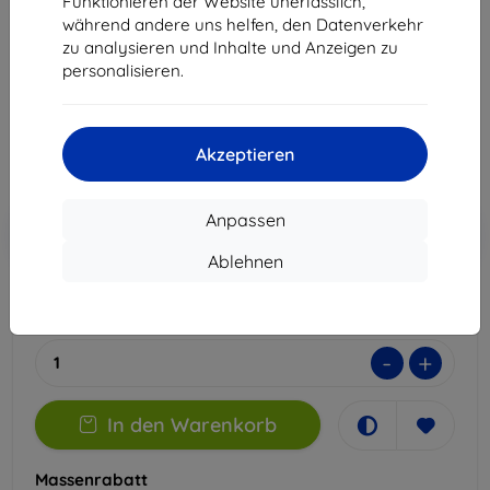
Funktionieren der Website unerlässlich,
Geeignet für:
Uni
während andere uns helfen, den Datenverkehr
zu analysieren und Inhalte und Anzeigen zu
Produktbeschreibung
personalisieren.
18,90 €
17,01 €
Akzeptieren
ohne MWSt
14,29 €
Anpassen
In den
Rabatt mit Gutschein
-10%
EXTRA10
Warenkorb
Ablehnen
Auf Lager > 5 Stk.
-
+
In den Warenkorb
Massenrabatt