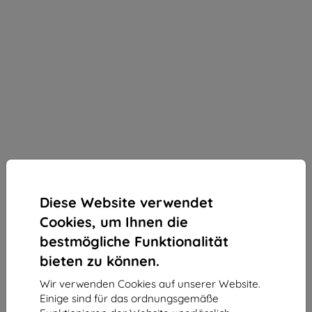
Diese Website verwendet
Cookies, um Ihnen die
bestmögliche Funktionalität
bieten zu können.
Wir verwenden Cookies auf unserer Website.
3MK All-Safe Sell Tablet Pure Matt, 5er-Pack, Preis
Einige sind für das ordnungsgemäße
gilt für 1 Stück