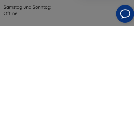
Samstag und Sonntag:
Offline
Einkaufen
Versand & Zahlung
Blog
Cashback
Widerrufsbelehrung
Reklamation
Kontakt
Information
Unsere Marken