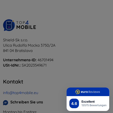
Shield-Sk s.r.o.
Ulica Rudolfa Mocka 3750/2A
841 04 Bratislava
Unternehmens-ID:
46701494
USt-IdNr.:
SK2023549671
Kontakt
info@top4mobile.eu
Exzellent
Schreiben Sie uns
4.6
13575 Bewertungen
Montag bis Freitag: