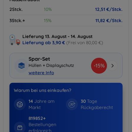
2Stck.
10%
12,51 €/Stck.
3Stck.+
15%
11,82 €/Stck.
Lieferung 13. August - 14. August
Lieferung ab
3,90 €
(Frei von 80,00 €)
Spar-Set
-15%
Hüllen + Displayschutz
weitere Info
Warum bei uns einkaufen?
14
Jahre am
30
Tage
Markt
Rückgaberecht
819852+
Bestellungen
erfolgreich