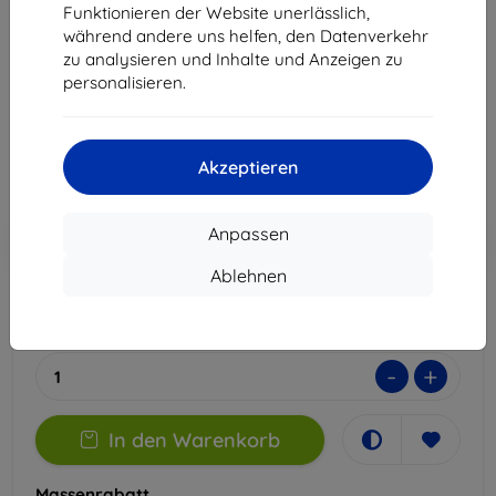
Funktionieren der Website unerlässlich,
Geeignet für:
Uni
während andere uns helfen, den Datenverkehr
zu analysieren und Inhalte und Anzeigen zu
Produktbeschreibung
personalisieren.
13,90 €
12,51 €
Akzeptieren
ohne MWSt
10,51 €
In den
Anpassen
Rabatt mit Gutschein
-10%
EXTRA10
Warenkorb
Ablehnen
Auf Lager 5 Stk.
-
+
In den Warenkorb
Massenrabatt