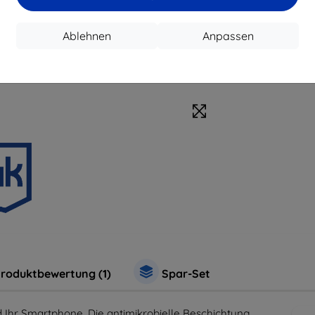
Zubehör
Sc
Ablehnen
Anpassen
roduktbewertung (1)
Spar-Set
 Ihr Smartphone. Die antimikrobielle Beschichtung