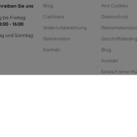
Blog
Ihre Cookies
hreiben Sie uns
Cashback
Datenschutz
 bis Freitag:
8:00 - 16:00
Widerrufsbelehrung
Reklamationsor
g und Sonntag:
Reklamation
Geschäftsbedin
Kontakt
Blog
Kontakt
Einkauf ohne Mw
Unternehmen
Grüne Energie
.