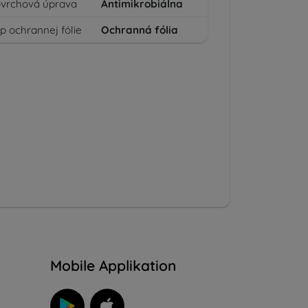
vrchová úprava
Antimikrobiálna
p ochrannej fólie
Ochranná fólia
n
Mobile Applikation