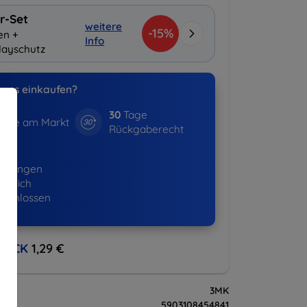
r-Set
weitere
-15%
en +
Info
layschutz
uns einkaufen?
30
Tage
hre am Markt
Rückgaberecht
16+
ellungen
lgreich
eschlossen
BACK
1,29 €
3MK
5903108454841