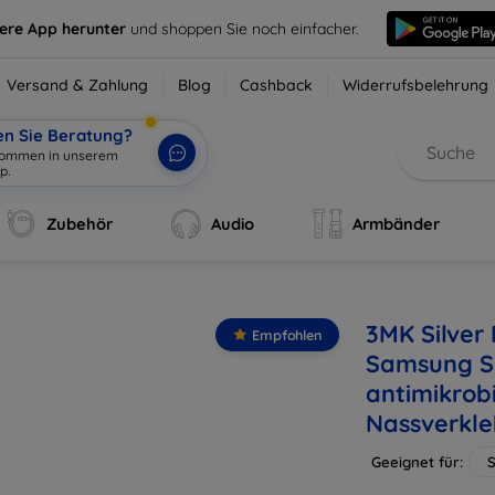
sere App herunter
und shoppen Sie noch einfacher.
Versand & Zahlung
Blog
Cashback
Widerrufsbelehrung
en Sie Beratung?
lkommen in unserem
p.
|
Zubehör
Audio
Armbänder
3MK Silver 
Empfohlen
Samsung S
antimikrobi
Nassverkle
Geeignet für: