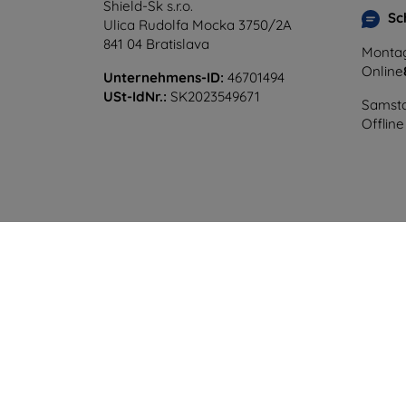
Shield-Sk s.r.o.
Sc
Ulica Rudolfa Mocka 3750/2A
841 04 Bratislava
Montag
Online
Unternehmens-ID:
46701494
USt-IdNr.:
SK2023549671
Samsta
Offline
©
2026
top4mobile.de. Alle Rechte vorbehalten