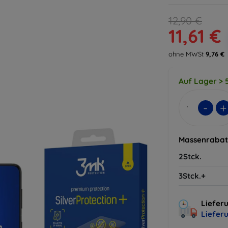
12,90 €
11,61 €
ohne MWSt
9,76 €
Auf Lager > 5
-
+
Massenrabat
2Stck.
3Stck.+
Lieferu
Liefer