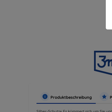
Produktbeschreibung
P
Silber-Schutz+ Es kümmert sich um Sie und