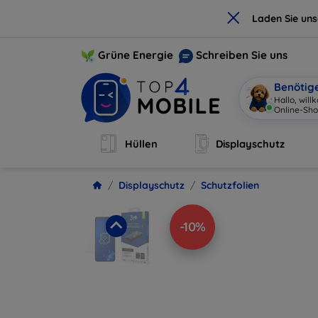
×
Laden Sie un
Grüne Energie
Schreiben Sie uns
Benötig
Hallo, wil
Online-Sho
Hüllen
Displayschutz
Displayschutz
Schutzfolien
-10%