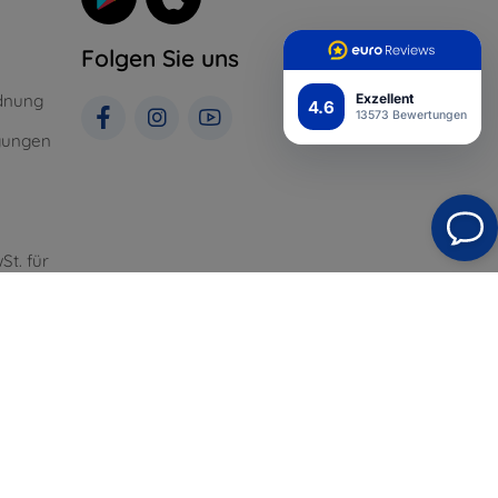
Folgen Sie uns
dnung
Exzellent
4.6
13573 Bewertungen
gungen
St. für
Top4Mobile.de
Unsere E-Shops