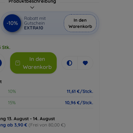
Produktbeschreibung
Rabatt mit
In den
-10%
Gutschein
Warenkorb
EXTRA10
 Stk.
In den
Warenkorb
t
10%
11,61 €/Stck.
15%
10,96 €/Stck.
ng 13. August - 14. August
ung ab
3,90 €
(Frei von 80,00 €)