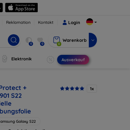
Reklamation
Kontakt
Login
Warenkorb
0
0
0
Elektronik
Ausverkauf
Protect +
1x
901 S22
elle
bungsfolie
Samsung Galaxy S22