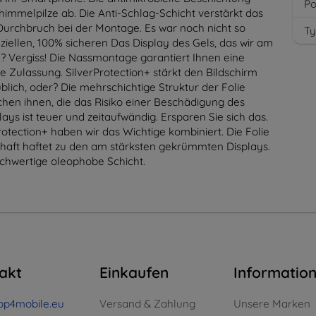
Po
chimmelpilze ab. Die Anti-Schlag-Schicht verstärkt das
 Durchbruch bei der Montage. Es war noch nicht so
Ty
eziellen, 100% sicheren Das Display des Gels, das wir am
n? Vergiss! Die Nassmontage garantiert Ihnen eine
 Zulassung. SilverProtection+ stärkt den Bildschirm
lich, oder? Die mehrschichtige Struktur der Folie
chen ihnen, die das Risiko einer Beschädigung des
ays ist teuer und zeitaufwändig. Ersparen Sie sich das.
otection+ haben wir das Wichtige kombiniert. Die Folie
auerhaft haftet zu den am stärksten gekrümmten Displays.
chwertige oleophobe Schicht.
akt
Einkaufen
Informatio
op4mobile.eu
Versand & Zahlung
Unsere Marken