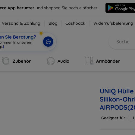
sere App herunter
und shoppen Sie noch einfacher.
Versand & Zahlung
Blog
Cashback
Widerrufsbelehrung
en Sie Beratung?
lkommen in unserem
p.
|
Zubehör
Audio
Armbänder
UNIQ Hülle
Silikon-Oh
AIRPODS(2
Geeignet für:
L