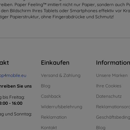
eiben. Paper Feeling™ imitiert nicht nur Papier, sondern auch Pa
 den Bildschirm Ihres Tablets oder Smartphones effektiv vor Kr
rtiger Papierstruktur, ohne Fingerabdrücke und Schmutz!
akt
Einkaufen
Informatio
op4mobile.eu
Versand & Zahlung
Unsere Marken
Blog
Ihre Cookies
hreiben Sie uns
Cashback
Datenschutz
 bis Freitag:
8:00 - 16:00
Widerrufsbelehrung
Reklamationsor
g und Sonntag:
Reklamation
Geschäftsbedin
Kontakt
Blog