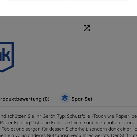
Zubehör
Sc
roduktbewertung (0)
Spar-Set
schützen Sie Ihr Gerät. Typ: Schutzfolie -Touch wie Papier, perf
aper Feeling™ ist eine Folie, die leicht sauber zu halten ist un
hr Tablet und sorgen für dessen Sicherheit, sondern dank einer l
en ein völlig anderes Nutzungsniveau Ihres Geräts. Der Stift ru