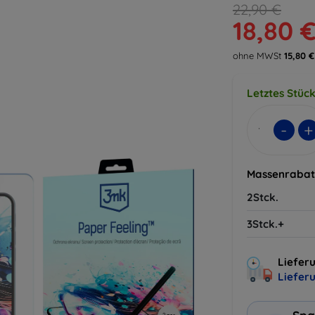
22,90 €
18,80 
ohne MWSt
15,80 €
Letztes Stüc
-
+
Massenrabat
2Stck.
3Stck.+
Liefer
Liefer