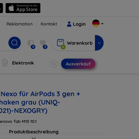
Reklamation
Kontakt
Login
Warenkorb
0
0
0
Elektronik
Ausverkauf
 Nexo für AirPods 3 gen +
rhaken grau (UNIQ-
021)-NEXOGRY)
enovo Tab M10 10.1
Produktbeschreibung