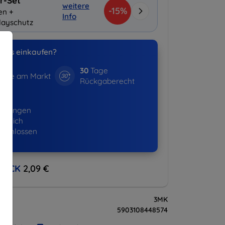
r-Set
weitere
-15%
en +
Info
layschutz
uns einkaufen?
30
Tage
hre am Markt
Rückgaberecht
987+
ellungen
lgreich
eschlossen
BACK
2,09 €
3MK
5903108448574