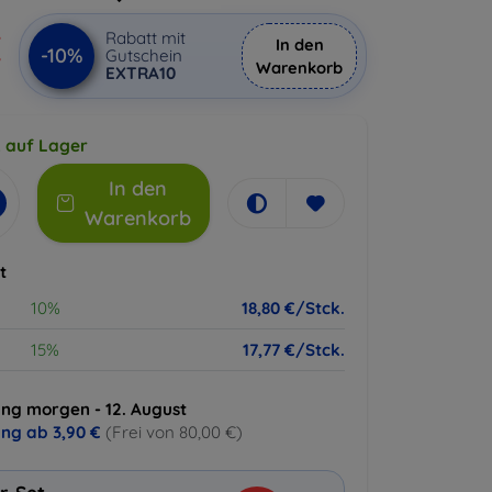
€
Rabatt mit
In den
-10%
Gutschein
Warenkorb
EXTRA10
k auf Lager
In den
Warenkorb
t
10%
18,80 €/Stck.
15%
17,77 €/Stck.
ung morgen - 12. August
ung ab
3,90 €
(Frei von 80,00 €)