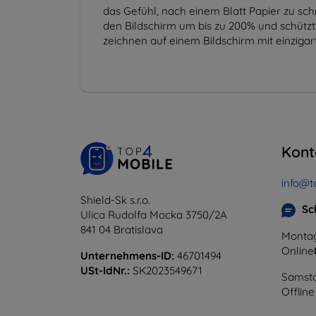
das Gefühl, nach einem Blatt Papier zu schr
den Bildschirm um bis zu 200% und schützt
zeichnen auf einem Bildschirm mit einziga
Kont
info@t
Shield-Sk s.r.o.
Sc
Ulica Rudolfa Mocka 3750/2A
841 04 Bratislava
Montag
Online
Unternehmens-ID:
46701494
USt-IdNr.:
SK2023549671
Samsta
Offline