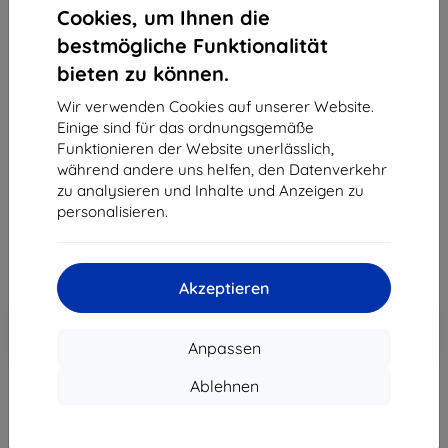
Cookies, um Ihnen die
bestmögliche Funktionalität
bieten zu können.
3MK PaperFeeling iPad Air 1 gen 9.7" 2 Stk.
Schutzfolie
Wir verwenden Cookies auf unserer Website.
Einige sind für das ordnungsgemäße
Geeignet für:
Apple iPad Air 1 9.7
Funktionieren der Website unerlässlich,
Produktbeschreibung
während andere uns helfen, den Datenverkehr
zu analysieren und Inhalte und Anzeigen zu
22,90 €
personalisieren.
17,01 €
ohne MWSt
14,29 €
Akzeptieren
In den
Rabatt mit Gutschein
-10%
EXTRA10
Warenkorb
Anpassen
Ablehnen
Letztes Stück auf Lager