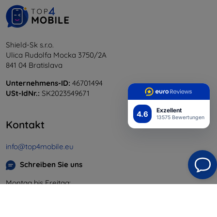
Shield-Sk s.r.o.
Ulica Rudolfa Mocka 3750/2A
841 04 Bratislava
Unternehmens-ID:
46701494
USt-IdNr.:
SK2023549671
Exzellent
4.6
13575 Bewertungen
Kontakt
info@top4mobile.eu
Schreiben Sie uns
Montag bis Freitag:
Online
8:00 - 16:00
Samstag und Sonntag: