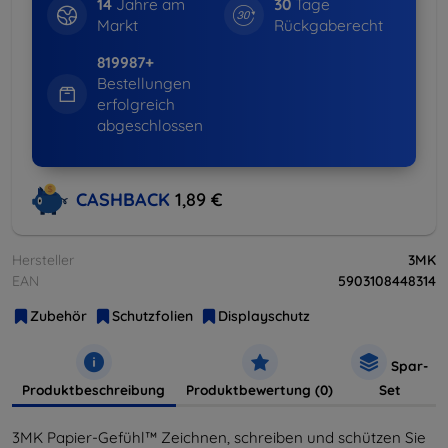
14
Jahre am
30
Tage
Markt
Rückgaberecht
819987+
Bestellungen
erfolgreich
abgeschlossen
CASHBACK
1,89 €
Hersteller
3MK
EAN
5903108448314
Zubehör
Schutzfolien
Displayschutz
Spar-
Produktbeschreibung
Produktbewertung (0)
Set
3MK Papier-Gefühl™ Zeichnen, schreiben und schützen Sie