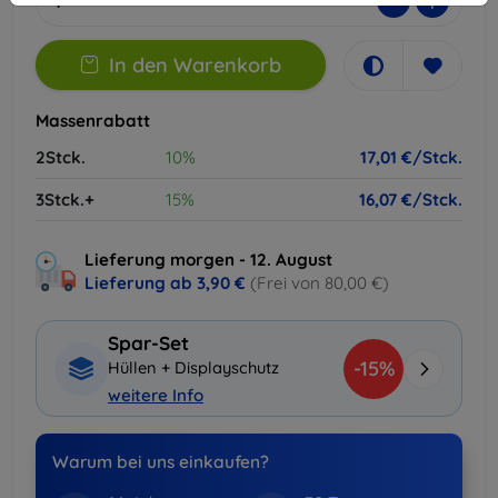
-
+
In den Warenkorb
Massenrabatt
2Stck.
10%
17,01 €/Stck.
3Stck.+
15%
16,07 €/Stck.
Lieferung morgen - 12. August
Lieferung ab
3,90 €
(Frei von 80,00 €)
Spar-Set
-15%
Hüllen + Displayschutz
weitere Info
Warum bei uns einkaufen?