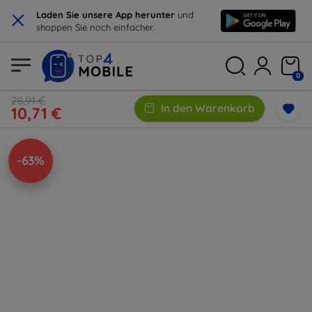
×
Laden Sie unsere App herunter
und
shoppen Sie noch einfacher.
0
28,91 €
In den Warenkorb
10,71 €
-63%