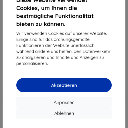
Cookies, um Ihnen die
bestmögliche Funktionalität
bieten zu können.
3MK Foil 1UP Samsung S906 S22+ Schutzfolie für
Gaming, 3 Stk.
Wir verwenden Cookies auf unserer Website.
Einige sind für das ordnungsgemäße
Geeignet für:
Samsung Galaxy S22+
Funktionieren der Website unerlässlich,
Produktbeschreibung
während andere uns helfen, den Datenverkehr
zu analysieren und Inhalte und Anzeigen zu
28,91 €
personalisieren.
10,71 €
ohne MWSt
9,00 €
Akzeptieren
In den
Rabatt mit Gutschein
-10%
EXTRA10
Warenkorb
Anpassen
Ablehnen
Auf Lager 2 Stk.