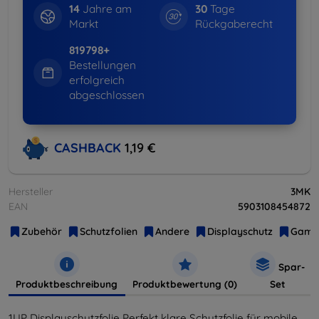
14
Jahre am
30
Tage
Markt
Rückgaberecht
819798+
Bestellungen
erfolgreich
abgeschlossen
CASHBACK
1,19 €
Hersteller
3MK
EAN
5903108454872
Zubehör
Schutzfolien
Andere
Displayschutz
Gami
Spar-
Produktbeschreibung
Produktbewertung (0)
Set
1UP Displayschutzfolie Perfekt klare Schutzfolie für mobile