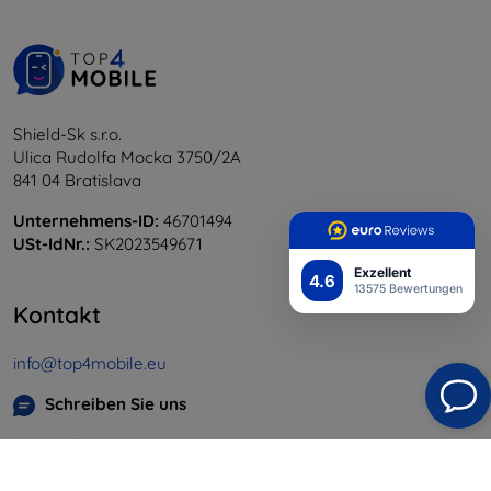
Shield-Sk s.r.o.
Ulica Rudolfa Mocka 3750/2A
841 04 Bratislava
Unternehmens-ID:
46701494
USt-IdNr.:
SK2023549671
Exzellent
4.6
13575 Bewertungen
Kontakt
info@top4mobile.eu
Schreiben Sie uns
Montag bis Freitag:
Online
8:00 - 16:00