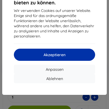
bieten zu können.
3MK Silver Protect+ Huawei Mate 20
Wir verwenden Cookies auf unserer Website.
antibakterielle Folie zur Nassapplikation
Einige sind für das ordnungsgemäße
Funktionieren der Website unerlässlich,
Geeignet für:
Huawei Mate 20
während andere uns helfen, den Datenverkehr
Produktbeschreibung
zu analysieren und Inhalte und Anzeigen zu
personalisieren.
15,90 €
7,12 €
ohne MWSt
5,98 €
Akzeptieren
In den
Rabatt mit Gutschein
-10%
Anpassen
EXTRA10
Warenkorb
Ablehnen
Letztes Stück auf Lager
-
+