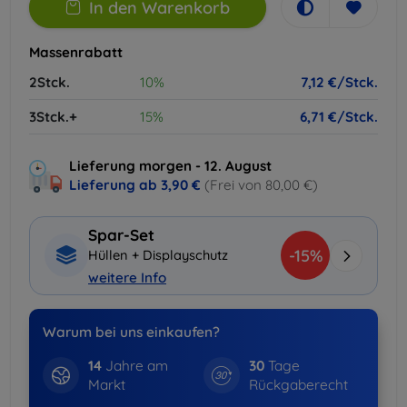
In den Warenkorb
Massenrabatt
2Stck.
10%
7,12 €/Stck.
3Stck.+
15%
6,71 €/Stck.
Lieferung morgen - 12. August
Lieferung ab
3,90 €
(Frei von 80,00 €)
Spar-Set
-15%
Hüllen + Displayschutz
weitere Info
Warum bei uns einkaufen?
14
Jahre am
30
Tage
Markt
Rückgaberecht