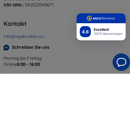
USt-IdNr.:
SK2023549671
Kontakt
Exzellent
4.6
13575 Bewertungen
info@top4mobile.eu
Schreiben Sie uns
Montag bis Freitag:
Online
8:00 - 16:00
Samstag und Sonntag:
Offline
Einkaufen
Versand & Zahlung
Blog