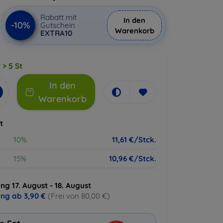
Rabatt mit
In den
-10%
Gutschein
Warenkorb
EXTRA10
 > 5 St
In den
Warenkorb
t
10%
11,61 €/Stck.
15%
10,96 €/Stck.
ng 17. August - 18. August
ung ab
3,90 €
(Frei von 80,00 €)