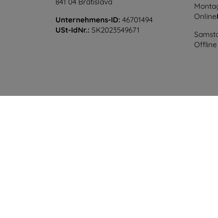
841 04 Bratislava
Montag
Online
Unternehmens-ID:
46701494
USt-IdNr.:
SK2023549671
Samsta
Offline
©
2026
top4mobile.de. Alle Rechte vorbehalten