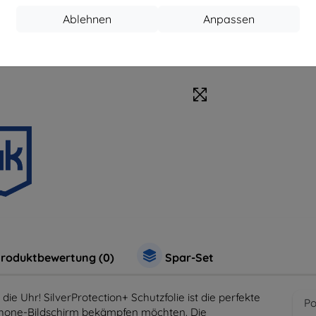
Zubehör
Sc
Ablehnen
Anpassen
roduktbewertung (0)
Spar-Set
e Uhr! SilverProtection+ Schutzfolie ist die perfekte
Po
hone-Bildschirm bekämpfen möchten. Die