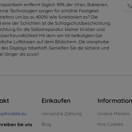
opartikeln entfernt täglich 99% der Viren, Bakterien,
Ty
rne Technologien sorgen für erhöhte Festigkeit
Telefons um bis zu 400%! Wie funktioniert es? Die
d eine der Schichten ist die Schlagschutzbeschichtung.
chtung für die Selbstreparatur kleiner Kratzer und
nutzerfreundlichkeit Mit dem am Kit befestigten Gel
ndliche Luftblasen auf dem Bildschirm. Die oleophobe
 des Displays fabelhaft. Genießen Sie die sichere und
 länger als zuvor!
akt
Einkaufen
Informatio
op4mobile.eu
Versand & Zahlung
Unsere Marken
Blog
Ihre Cookies
hreiben Sie uns