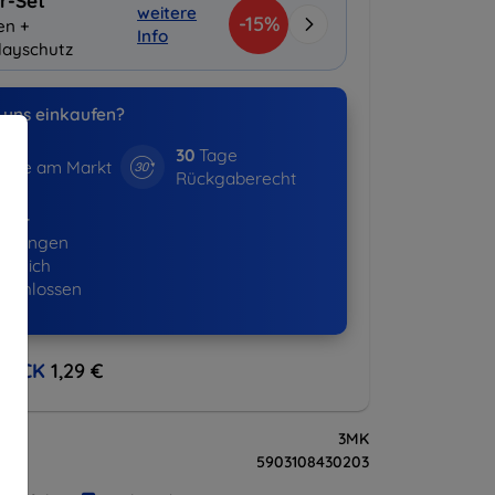
r-Set
weitere
-15%
en +
Info
layschutz
uns einkaufen?
30
Tage
hre am Markt
Rückgaberecht
522+
ellungen
lgreich
eschlossen
BACK
1,29 €
3MK
5903108430203