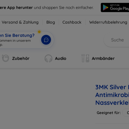
sere App herunter
und shoppen Sie noch einfacher.
Versand & Zahlung
Blog
Cashback
Widerrufsbelehrung
en Sie Beratung?
lkommen in unserem
p.
|
Zubehör
Audio
Armbänder
3MK Silver
Antimikrobi
Nassverkle
Geeignet für:
O