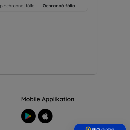
p ochrannej fólie
Ochranná fólia
n
Mobile Applikation