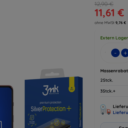
12,90 €
11,61 €
ohne MWSt
9,76 €
Extern Lager
-
+
Massenrabat
2Stck.
3Stck.+
Lieferu
Liefer