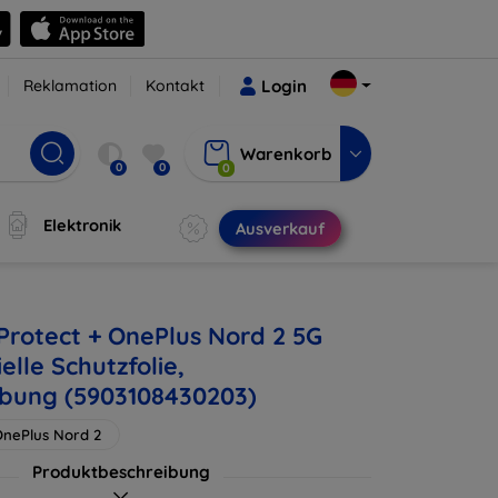
Reklamation
Kontakt
Login
Warenkorb
0
0
0
Elektronik
Ausverkauf
 Protect + OnePlus Nord 2 5G
elle Schutzfolie,
bung (5903108430203)
nePlus Nord 2
Produktbeschreibung