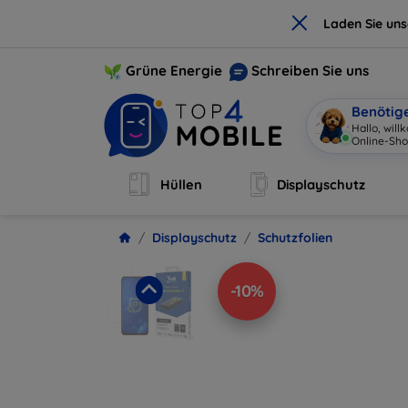
×
Laden Sie un
Grüne Energie
Schreiben Sie uns
Benötig
Hallo, wil
Online-Sho
Hüllen
Displayschutz
Displayschutz
Schutzfolien
-10%