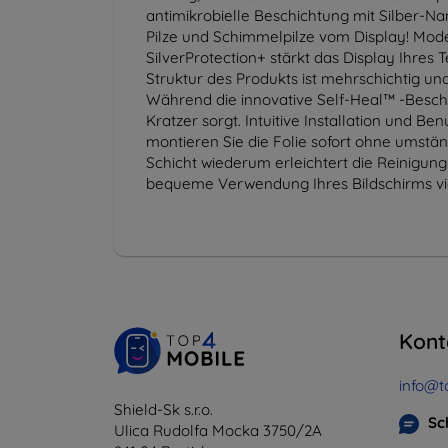
antimikrobielle Beschichtung mit Silber-Nan
Pilze und Schimmelpilze vom Display! Mode
SilverProtection+ stärkt das Display Ihres 
Struktur des Produkts ist mehrschichtig un
Während die innovative Self-Heal™ -Beschi
Kratzer sorgt. Intuitive Installation und Be
montieren Sie die Folie sofort ohne umstä
Schicht wiederum erleichtert die Reinigung
bequeme Verwendung Ihres Bildschirms viel
Kont
info@t
Shield-Sk s.r.o.
Sc
Ulica Rudolfa Mocka 3750/2A