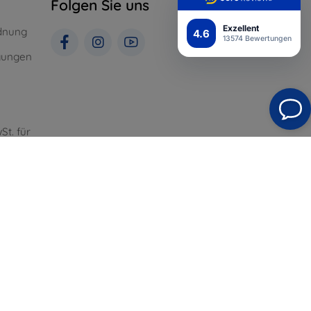
Folgen Sie uns
Exzellent
dnung
4.6
13574 Bewertungen
gungen
St. für
Top4Mobile.de
Unsere E-Shops