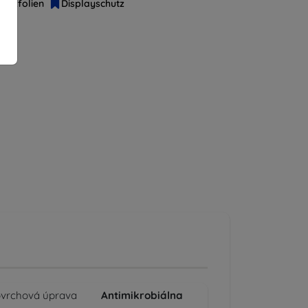
hutzfolien
Displayschutz
vrchová úprava
Antimikrobiálna