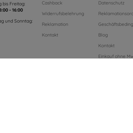
Cashback
Datenschutz
 bis Freitag:
8:00 - 16:00
Widerrufsbelehrung
Reklamationsor
g und Sonntag:
Reklamation
Geschäftsbedin
Kontakt
Blog
Kontakt
Einkauf ohne Mw
Unternehmen
Grüne Energie
.
AI powered by
Eurion