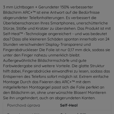
3 mm Lichtbogen + Gerundeter 150% verbesserter
Bildschirm ARC+™ ist eine Antwort auf die Bedürfnisse
abgerundeter Telefonhalterungen. Es verbessert die
Überlebenschancen Ihres Smartphones, unerschütterliche
Stürze, Stöße und Kratzer zu überstehen. Das Produkt ist mit
Self-Heal™ -Technologie angereichert - und was bedeutet
das? Dass alle kleineren Schäden spontan innerhalb von 24
Stunden verschwinden! Display-Transparenz und
Fingerabdruckleser Die Folie ist nur 0,17 mm dick, sodass sie
unter den Finger nahezu unmerklich bleibt.
Außergewöhnliche Bildschirmschärfe und gute
Farbwiedergabe sind weitere Vorteile. Die glatte Struktur
hilft dabei, Fingerabdrücke einwandfrei zu lesen, sodass das
Entsperren des Telefons sofort möglich ist. Extrem einfache
Montage Durch das Fixieren des ARC+™ mit dem
mitgelieferten Montagegel passt sich die Folie perfekt an
den Bildschirm an, ohne unerwünschte Blasen! Montieren
Sie ihn ungehindert, auch an abgerundeten Kanten.
Povrchová úprava
Self-Heal