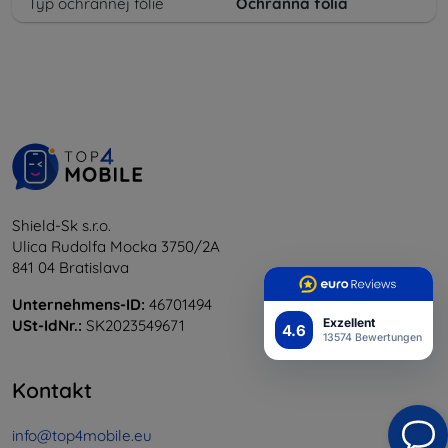
Typ ochrannej fólie
Ochranná fólia
Shield-Sk s.r.o.
Ulica Rudolfa Mocka 3750/2A
841 04 Bratislava
Unternehmens-ID:
46701494
Exzellent
USt-IdNr.:
SK2023549671
4.6
13574 Bewertungen
Kontakt
info@top4mobile.eu