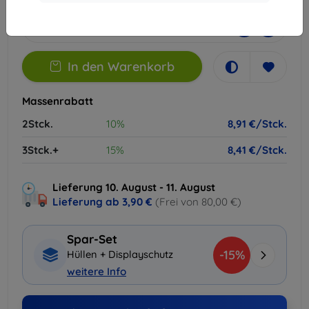
Auf Lager 2 Stk.
-
+
In den Warenkorb
Massenrabatt
2Stck.
10%
8,91 €/Stck.
3Stck.+
15%
8,41 €/Stck.
Lieferung 10. August - 11. August
Lieferung ab
3,90 €
(Frei von 80,00 €)
Spar-Set
-15%
Hüllen + Displayschutz
weitere Info