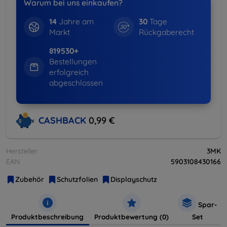
Warum bei uns einkaufen?
14
Jahre am
30
Tage
Markt
Rückgaberecht
819530+
Bestellungen
erfolgreich
abgeschlossen
CASHBACK
0,99 €
Hersteller
3MK
EAN
5903108430166
Zubehör
Schutzfolien
Displayschutz
Spar-
Produktbeschreibung
Produktbewertung (0)
Set