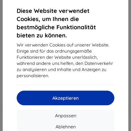
Diese Website verwendet
Cookies, um Ihnen die
bestmögliche Funktionalität
bieten zu können.
3MK Folie ARC + FS OnePlus Nord 2 5G Fullscreen
Folie (5903108430166)
Wir verwenden Cookies auf unserer Website.
Einige sind für das ordnungsgemäße
Geeignet für:
OnePlus Nord 2
Funktionieren der Website unerlässlich,
Produktbeschreibung
während andere uns helfen, den Datenverkehr
zu analysieren und Inhalte und Anzeigen zu
11,90 €
personalisieren.
8,91 €
ohne MWSt
7,49 €
Akzeptieren
In den
Rabatt mit Gutschein
-10%
EXTRA10
Warenkorb
Anpassen
Ablehnen