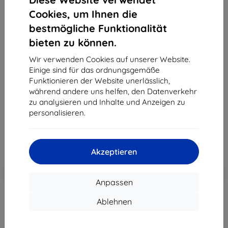
Cookies, um Ihnen die
bestmögliche Funktionalität
bieten zu können.
3MK Silver Protect+ Samsung A03s 4G nass
montierte antimikrobielle Folie (5903108412957)
Wir verwenden Cookies auf unserer Website.
Einige sind für das ordnungsgemäße
Geeignet für:
Samsung Galaxy A03s
Funktionieren der Website unerlässlich,
Produktbeschreibung
während andere uns helfen, den Datenverkehr
zu analysieren und Inhalte und Anzeigen zu
15,90 €
personalisieren.
7,12 €
ohne MWSt
5,98 €
Akzeptieren
In den
Rabatt mit Gutschein
-10%
EXTRA10
Warenkorb
Anpassen
Ablehnen
Auf Lager 2 Stk.