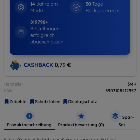
14
Jahre am
30
Tage
Markt
Rückgaberecht
819798+
Bestellungen
erfolgreich
abgeschlossen
CASHBACK
0,79 €
Hersteller
3MK
EAN
5903108412957
Zubehör
Schutzfolien
Displayschutz
Spar-
Produktbeschreibung
Produktbewertung (0)
Set
Silber-Schutz+ Schutz vor Keimen rund um die Uhr!