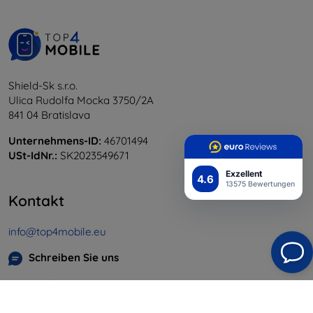
Shield-Sk s.r.o.
Ulica Rudolfa Mocka 3750/2A
841 04 Bratislava
Unternehmens-ID:
46701494
USt-IdNr.:
SK2023549671
Exzellent
4.6
13575 Bewertungen
Kontakt
info@top4mobile.eu
Schreiben Sie uns
Montag bis Freitag:
Online
8:00 - 16:00