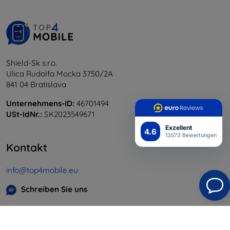
Shield-Sk s.r.o.
Ulica Rudolfa Mocka 3750/2A
841 04 Bratislava
Unternehmens-ID:
46701494
USt-IdNr.:
SK2023549671
Exzellent
4.6
13573 Bewertungen
Kontakt
info@top4mobile.eu
Schreiben Sie uns
Montag bis Freitag:
Online
8:00 - 16:00