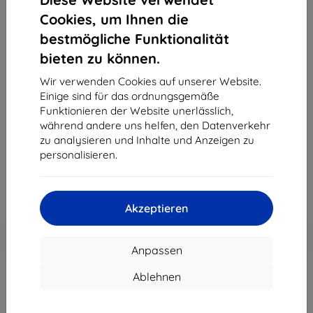
Cookies, um Ihnen die
bestmögliche Funktionalität
bieten zu können.
3MK Foil 1UP Xiaomi POCO X3 Pro Gaming-Folie,
3er-Set
Wir verwenden Cookies auf unserer Website.
Einige sind für das ordnungsgemäße
Geeignet für:
XIAOMI POCO X3 PRO
Funktionieren der Website unerlässlich,
Produktbeschreibung
während andere uns helfen, den Datenverkehr
zu analysieren und Inhalte und Anzeigen zu
21,90 €
personalisieren.
19,71 €
ohne MWSt
16,56 €
Akzeptieren
In den
Rabatt mit Gutschein
-10%
EXTRA10
Warenkorb
Anpassen
Ablehnen
Extern Lager > 5 St