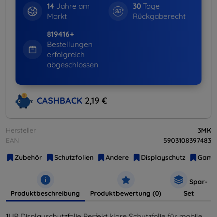
14
Jahre am
30
Tage
Markt
Rückgaberecht
819416+
Bestellungen
erfolgreich
abgeschlossen
CASHBACK
2,19 €
Hersteller
3MK
EAN
5903108397483
Zubehör
Schutzfolien
Andere
Displayschutz
Gami
Spar-
Produktbeschreibung
Produktbewertung (0)
Set
1UP Displayschutzfolie Perfekt klare Schutzfolie für mobile