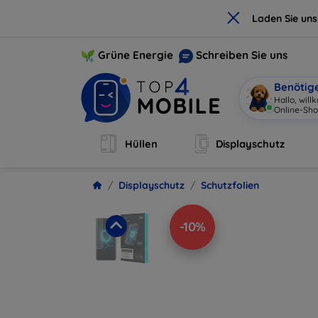
×
Laden Sie un
Grüne Energie
Schreiben Sie uns
Benötig
Hallo, wil
Online-Sho
Hüllen
Displayschutz
Displayschutz
Schutzfolien
-10%