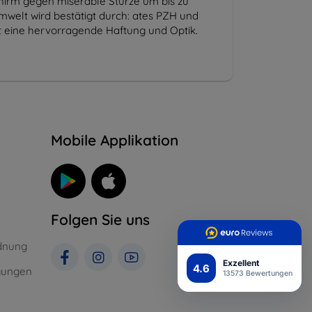
chirm gegen miserable Stürze um bis zu
mwelt wird bestätigt durch: ates PZH und
ert eine hervorragende Haftung und Optik.
n
Mobile Applikation
Folgen Sie uns
dnung
Exzellent
4.6
gungen
13573 Bewertungen