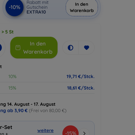
Rabatt mit
In den
-10%
Gutschein
Warenkorb
EXTRA10
 > 5 St
In den
Warenkorb
t
10%
19,71 €/Stck.
15%
18,61 €/Stck.
ng 14. August - 17. August
ung ab
3,90 €
(Frei von 80,00 €)
r-Set
weitere
-15%
en +