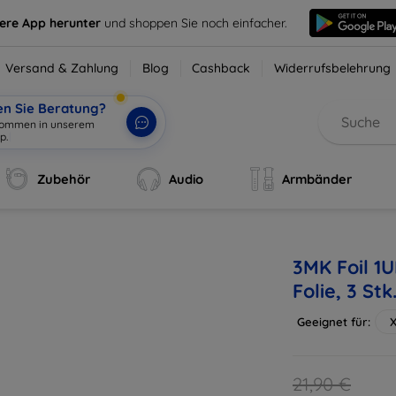
sere App herunter
und shoppen Sie noch einfacher.
Versand & Zahlung
Blog
Cashback
Widerrufsbelehrung
en Sie Beratung?
lkommen in unserem
p.
|
Zubehör
Audio
Armbänder
3MK Foil 1
Folie, 3 Stk
Geeignet für:
21,90 €