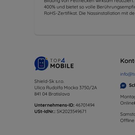
Bildung von Fettflecken wirksam reduziert.
400% und bietet so volle Berührungsempfind
RoHS-Zertifikat. Die Nassinstallation mit 
Kont
info@t
Shield-Sk s.r.o.
Sc
Ulica Rudolfa Mocka 3750/2A
841 04 Bratislava
Montag
Online
Unternehmens-ID:
46701494
USt-IdNr.:
SK2023549671
Samsta
Offline