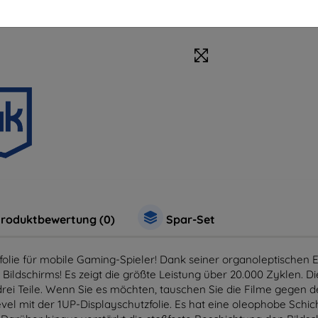
roduktbewertung (0)
Spar-Set
zfolie für mobile Gaming-Spieler! Dank seiner organoleptischen 
ildschirms! Es zeigt die größte Leistung über 20.000 Zyklen. Die
rei Teile. Wenn Sie es möchten, tauschen Sie die Filme gegen de
evel mit der 1UP-Displayschutzfolie. Es hat eine oleophobe Schic