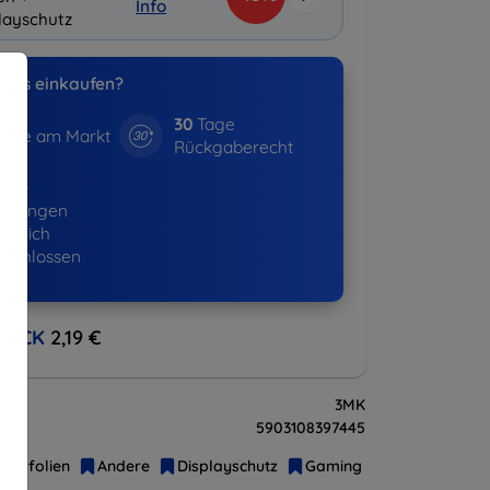
Info
layschutz
uns einkaufen?
30
Tage
hre am Markt
Rückgaberecht
365+
ellungen
lgreich
eschlossen
BACK
2,19 €
3MK
5903108397445
hutzfolien
Andere
Displayschutz
Gaming