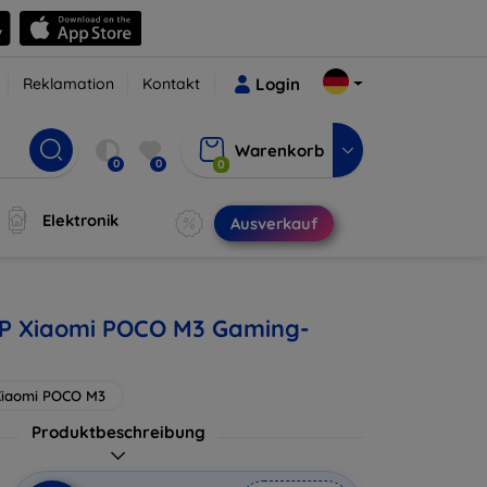
Reklamation
Kontakt
Login
Warenkorb
0
0
0
Elektronik
Ausverkauf
UP Xiaomi POCO M3 Gaming-
.
Xiaomi POCO M3
Produktbeschreibung