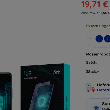
19,71 €
ohne MWSt
16,56 €
Extern Lager
-
+
Massenrabat
2Stck.
3Stck.+
Lieferu
Liefer
Spa
Hüll