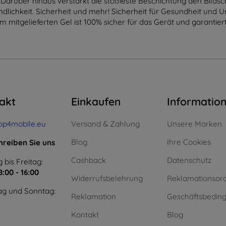
 Darüber hinaus verstärkt die stoßfeste Beschichtung den Bilds
lichkeit. Sicherheit und mehr! Sicherheit für Gesundheit und U
dem mitgelieferten Gel ist 100% sicher für das Gerät und garanti
akt
Einkaufen
Informatio
op4mobile.eu
Versand & Zahlung
Unsere Marken
Blog
Ihre Cookies
hreiben Sie uns
Cashback
Datenschutz
 bis Freitag:
8:00 - 16:00
Widerrufsbelehrung
Reklamationsor
g und Sonntag:
Reklamation
Geschäftsbedin
Kontakt
Blog