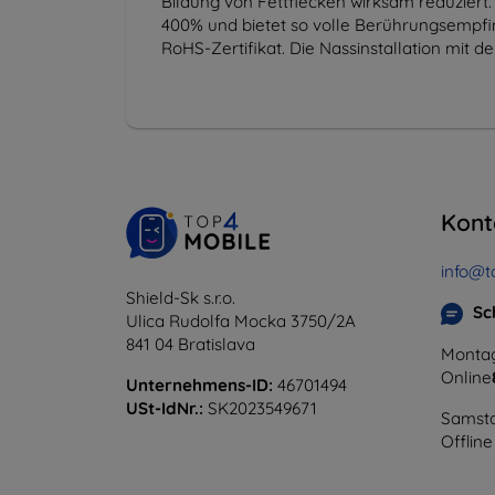
Bildung von Fettflecken wirksam reduziert.
400% und bietet so volle Berührungsempfind
RoHS-Zertifikat. Die Nassinstallation mit 
Kont
info@t
Shield-Sk s.r.o.
Sc
Ulica Rudolfa Mocka 3750/2A
841 04 Bratislava
Montag
Online
Unternehmens-ID:
46701494
USt-IdNr.:
SK2023549671
Samsta
Offline