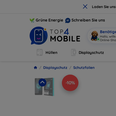
×
Laden Sie un
Grüne Energie
Schreiben Sie uns
Benötig
Hallo, wil
Online-Sho
Hüllen
Displayschutz
Displayschutz
Schutzfolien
-10%