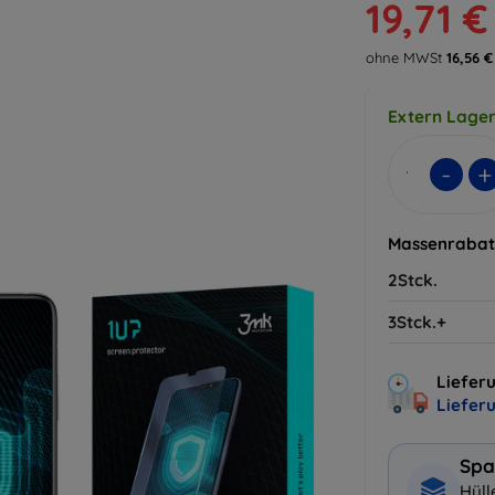
19,71 €
ohne MWSt
16,56 €
Extern Lager
-
+
Massenrabat
2Stck.
3Stck.+
Lieferu
Liefer
Spa
Hüll