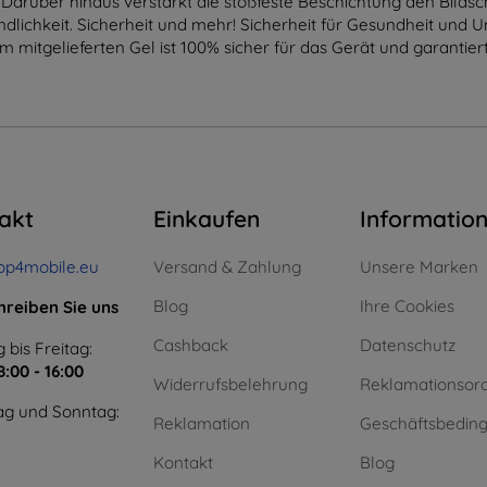
 Darüber hinaus verstärkt die stoßfeste Beschichtung den Bilds
lichkeit. Sicherheit und mehr! Sicherheit für Gesundheit und U
dem mitgelieferten Gel ist 100% sicher für das Gerät und garanti
akt
Einkaufen
Informatio
op4mobile.eu
Versand & Zahlung
Unsere Marken
Blog
Ihre Cookies
hreiben Sie uns
Cashback
Datenschutz
 bis Freitag:
8:00 - 16:00
Widerrufsbelehrung
Reklamationsor
g und Sonntag:
Reklamation
Geschäftsbedin
Kontakt
Blog