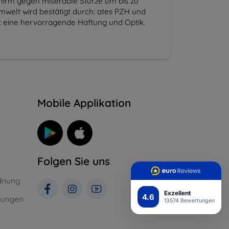
chirm gegen miserable Stürze um bis zu
mwelt wird bestätigt durch: ates PZH und
ert eine hervorragende Haftung und Optik.
n
Mobile Applikation
Folgen Sie uns
dnung
Exzellent
4.6
gungen
13574 Bewertungen