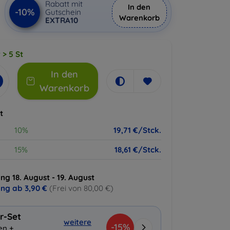
Rabatt mit
In den
-10%
Gutschein
Warenkorb
EXTRA10
 > 5 St
In den
Warenkorb
t
10%
19,71 €/Stck.
15%
18,61 €/Stck.
ng 18. August - 19. August
ung ab
3,90 €
(Frei von 80,00 €)
r-Set
weitere
-15%
en +