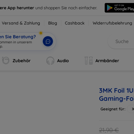
sere App herunter
und shoppen Sie noch einfacher.
Versand & Zahlung
Blog
Cashback
Widerrufsbelehrung
en Sie Beratung?
lkommen in unserem
p.
|
Zubehör
Audio
Armbänder
3MK Foil 1U
Gaming-Fol
Geeignet für:
X
21,90 €