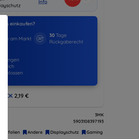
Info
layschutz
uns einkaufen?
30
Tage
hre am Markt
Rückgaberecht
643+
ellungen
lgreich
eschlossen
BACK
2,19 €
3MK
5903108397193
hutzfolien
Andere
Displayschutz
Gaming