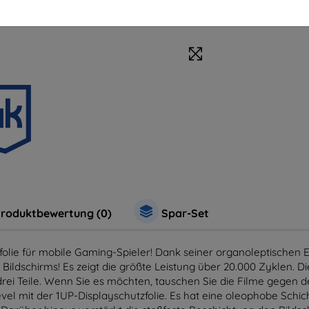
roduktbewertung (0)
Spar-Set
zfolie für mobile Gaming-Spieler! Dank seiner organoleptischen 
ildschirms! Es zeigt die größte Leistung über 20.000 Zyklen. Die
rei Teile. Wenn Sie es möchten, tauschen Sie die Filme gegen de
evel mit der 1UP-Displayschutzfolie. Es hat eine oleophobe Schic