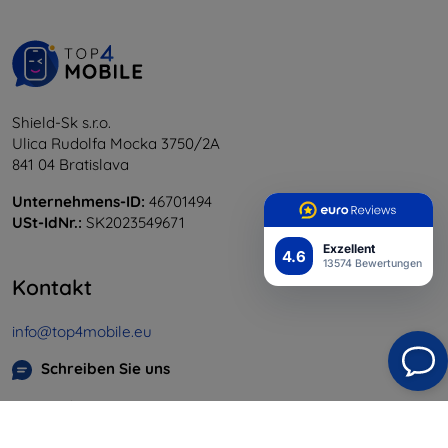
Shield-Sk s.r.o.
Ulica Rudolfa Mocka 3750/2A
841 04 Bratislava
Unternehmens-ID:
46701494
USt-IdNr.:
SK2023549671
Exzellent
4.6
13574 Bewertungen
Kontakt
info@top4mobile.eu
Schreiben Sie uns
Montag bis Freitag:
Online
8:00 - 16:00