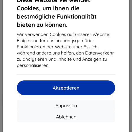
Cookies, um Ihnen die
bestmögliche Funktionalität
bieten zu können.
3MK Foil 1UP Samsung N981 Note 20 5G Gaming-
Folie, 3 Stück
Wir verwenden Cookies auf unserer Website.
Einige sind für das ordnungsgemäße
Geeignet für:
Samsung Galaxy Note 20
Funktionieren der Website unerlässlich,
Produktbeschreibung
während andere uns helfen, den Datenverkehr
zu analysieren und Inhalte und Anzeigen zu
21,90 €
personalisieren.
19,71 €
ohne MWSt
16,56 €
Akzeptieren
In den
Rabatt mit Gutschein
-10%
EXTRA10
Warenkorb
Anpassen
Ablehnen
Extern Lager > 5 St