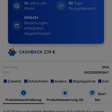
14
Jahre am
30
Tage
Markt
Rückgaberecht
819643+
Bestellungen
erfolgreich
abgeschlossen
CASHBACK
2,19 €
Hersteller
3MK
EAN
5903108395847
Zubehör
Schutzfolien
Andere
Displayschutz
Gami
Spar-
Produktbeschreibung
Produktbewertung (0)
Set
1UP Displayschutzfolie Perfekt klare Schutzfolie für mobile