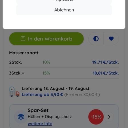
Ablehnen
Extern Lager > 5 St
-
+
In den Warenkorb
Massenrabatt
2Stck.
10%
19,71 €/Stck.
3Stck.+
15%
18,61 €/Stck.
Lieferung 18. August - 19. August
Lieferung ab
3,90 €
(Frei von 80,00 €)
Spar-Set
-15%
Hüllen + Displayschutz
weitere Info