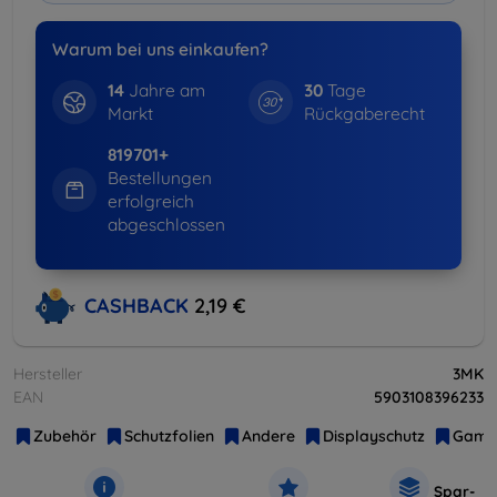
Warum bei uns einkaufen?
14
Jahre am
30
Tage
Markt
Rückgaberecht
819701+
Bestellungen
erfolgreich
abgeschlossen
CASHBACK
2,19 €
Hersteller
3MK
EAN
5903108396233
Zubehör
Schutzfolien
Andere
Displayschutz
Gami
Spar-