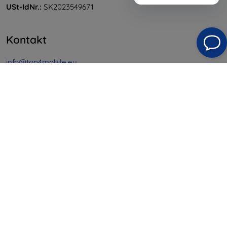
USt-IdNr.:
SK2023549671
Kontakt
info@top4mobile.eu
Schreiben Sie uns
Montag bis Freitag:
Online
8:00 - 16:00
Samstag und Sonntag:
Offline
Einkaufen
Versand & Zahlung
Blog