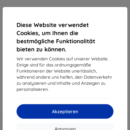
Diese Website verwendet
Cookies, um Ihnen die
bestmögliche Funktionalität
3MK Folie 1UP Samsung G781 S20 FE 5G Gaming-
bieten zu können.
Folie, 3 St.
Wir verwenden Cookies auf unserer Website.
Geeignet für:
Samsung Galaxy S20 FE
Einige sind für das ordnungsgemäße
Funktionieren der Website unerlässlich,
Produktbeschreibung
während andere uns helfen, den Datenverkehr
21,90 €
zu analysieren und Inhalte und Anzeigen zu
19,71 €
personalisieren.
ohne MWSt
16,56 €
Akzeptieren
In den
Rabatt mit Gutschein
-10%
EXTRA10
Warenkorb
Anpassen