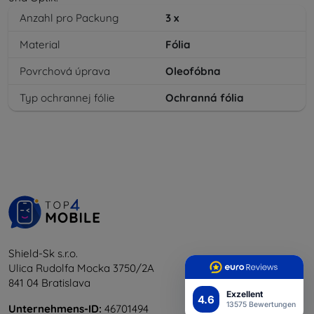
Anzahl pro Packung
3
x
Material
Fólia
Povrchová úprava
Oleofóbna
Typ ochrannej fólie
Ochranná fólia
Shield-Sk s.r.o.
Ulica Rudolfa Mocka 3750/2A
841 04 Bratislava
Exzellent
4.6
13575 Bewertungen
Unternehmens-ID:
46701494