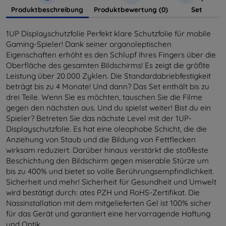
Produktbeschreibung
Produktbewertung (0)
Set
1UP Displayschutzfolie Perfekt klare Schutzfolie für mobile
Gaming-Spieler! Dank seiner organoleptischen
Eigenschaften erhöht es den Schlupf Ihres Fingers über die
Oberfläche des gesamten Bildschirms! Es zeigt die größte
Leistung über 20.000 Zyklen. Die Standardabriebfestigkeit
beträgt bis zu 4 Monate! Und dann? Das Set enthält bis zu
drei Teile. Wenn Sie es möchten, tauschen Sie die Filme
gegen den nächsten aus. Und du spielst weiter! Bist du ein
Spieler? Betreten Sie das nächste Level mit der 1UP-
Displayschutzfolie. Es hat eine oleophobe Schicht, die die
Anziehung von Staub und die Bildung von Fettflecken
wirksam reduziert. Darüber hinaus verstärkt die stoßfeste
Beschichtung den Bildschirm gegen miserable Stürze um
bis zu 400% und bietet so volle Berührungsempfindlichkeit.
Sicherheit und mehr! Sicherheit für Gesundheit und Umwelt
wird bestätigt durch: ates PZH und RoHS-Zertifikat. Die
Nassinstallation mit dem mitgelieferten Gel ist 100% sicher
für das Gerät und garantiert eine hervorragende Haftung
und Optik.