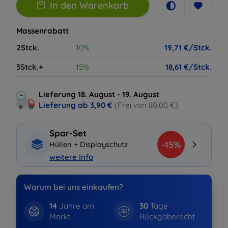
In den Warenkorb
Massenrabatt
2Stck.
10%
19,71 €/Stck.
3Stck.+
15%
18,61 €/Stck.
Lieferung 18. August - 19. August
Lieferung ab
3,90 €
(Frei von 80,00 €)
Spar-Set
-15%
Hüllen + Displayschutz
weitere Info
Warum bei uns einkaufen?
14
Jahre am
30
Tage
Markt
Rückgaberecht