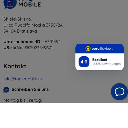
Shield-Sk s.r.o.
Ulica Rudolfa Mocka 3750/2A
841 04 Bratislava
Unternehmens-ID:
46701494
USt-IdNr.:
SK2023549671
Exzellent
4.6
13575 Bewertungen
Kontakt
info@top4mobile.eu
Schreiben Sie uns
Montag bis Freitag:
Online
8:00 - 16:00
Samstag und Sonntag:
Offline