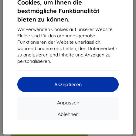
Cookies, um Ihnen die
bestmögliche Funktionalität
bieten zu können.
3MK Foil 1UP Samsung A725 A72 4G Gaming-Folie,
3 Stk.
Wir verwenden Cookies auf unserer Website.
Einige sind für das ordnungsgemäße
Produktbeschreibung
Funktionieren der Website unerlässlich,
21,90 €
während andere uns helfen, den Datenverkehr
19,71 €
zu analysieren und Inhalte und Anzeigen zu
personalisieren.
ohne MWSt
16,56 €
In den
Rabatt mit Gutschein
Akzeptieren
-10%
EXTRA10
Warenkorb
Anpassen
Extern Lager > 5 St
Ablehnen
-
+