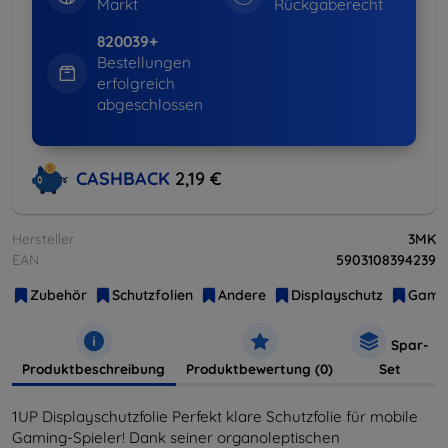
Markt
Rückgaberecht
820039+
Bestellungen
erfolgreich
abgeschlossen
CASHBACK
2,19 €
Hersteller
3MK
EAN
5903108394239
Zubehör
Schutzfolien
Andere
Displayschutz
Gami
Spar-
Produktbeschreibung
Produktbewertung (0)
Set
1UP Displayschutzfolie Perfekt klare Schutzfolie für mobile
Gaming-Spieler! Dank seiner organoleptischen