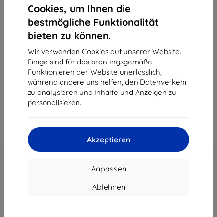
Cookies, um Ihnen die
bestmögliche Funktionalität
bieten zu können.
3MK Foil 1UP OnePlus 8 5G Gaming-Folie, 3 Stk.
Wir verwenden Cookies auf unserer Website.
Geeignet für:
OnePlus 8
Einige sind für das ordnungsgemäße
Produktbeschreibung
Funktionieren der Website unerlässlich,
während andere uns helfen, den Datenverkehr
21,90 €
zu analysieren und Inhalte und Anzeigen zu
19,71 €
personalisieren.
ohne MWSt
16,56 €
Akzeptieren
In den
Rabatt mit Gutschein
-10%
EXTRA10
Warenkorb
Anpassen
Ablehnen
Extern Lager > 5 St
-
+