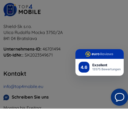
Shield-Sk s.r.o.
Ulica Rudolfa Mocka 3750/2A
841 04 Bratislava
Unternehmens-ID:
46701494
USt-IdNr.:
SK2023549671
Exzellent
4.6
13575 Bewertungen
Kontakt
info@top4mobile.eu
Schreiben Sie uns
Montag bis Freitag:
Online
8:00 - 16:00
Samstag und Sonntag: