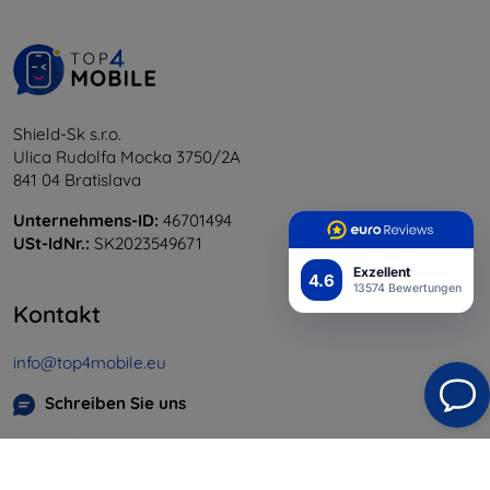
Shield-Sk s.r.o.
Ulica Rudolfa Mocka 3750/2A
841 04 Bratislava
Unternehmens-ID:
46701494
USt-IdNr.:
SK2023549671
Exzellent
4.6
13574 Bewertungen
Kontakt
info@top4mobile.eu
Schreiben Sie uns
Montag bis Freitag:
Online
8:00 - 16:00