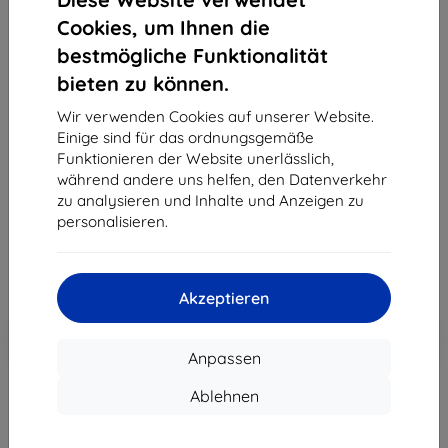
Cookies, um Ihnen die
bestmögliche Funktionalität
bieten zu können.
3MK Foil 1UP Xiaomi Redmi 9A / 9AT Gaming-
Schutzfolie, 3 Stück
Wir verwenden Cookies auf unserer Website.
Einige sind für das ordnungsgemäße
Geeignet für:
Xiaomi REDMI 9A
Funktionieren der Website unerlässlich,
Produktbeschreibung
während andere uns helfen, den Datenverkehr
zu analysieren und Inhalte und Anzeigen zu
21,90 €
personalisieren.
19,71 €
ohne MWSt
16,56 €
Akzeptieren
In den
Rabatt mit Gutschein
-10%
EXTRA10
Warenkorb
Anpassen
Ablehnen
Extern Lager > 5 St