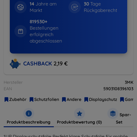
14
Jahre am
30
Tage
Markt
Rückgaberecht
819530+
Bestellungen
erfolgreich
abgeschlossen
CASHBACK
2,19 €
Hersteller
3MK
EAN
5903108396103
Zubehör
Schutzfolien
Andere
Displayschutz
Gami
Spar-
Produktbeschreibung
Produktbewertung (0)
Set
1UP Displayschutzfolie Perfekt klare Schutzfolie für mobile