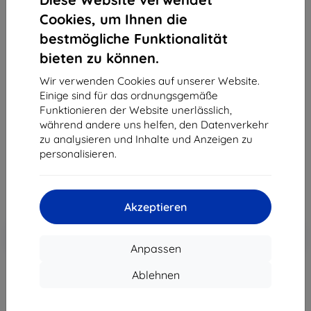
Cookies, um Ihnen die
bestmögliche Funktionalität
bieten zu können.
3MK Silver Protect+ Oppo A54 5G nass
montierbare antimikrobielle Folie
Wir verwenden Cookies auf unserer Website.
Einige sind für das ordnungsgemäße
Geeignet für:
Oppo A54
Funktionieren der Website unerlässlich,
Produktbeschreibung
während andere uns helfen, den Datenverkehr
zu analysieren und Inhalte und Anzeigen zu
12,90 €
personalisieren.
11,61 €
ohne MWSt
9,76 €
Akzeptieren
In den
Rabatt mit Gutschein
-10%
EXTRA10
Warenkorb
Anpassen
Ablehnen
Extern Lager > 5 St