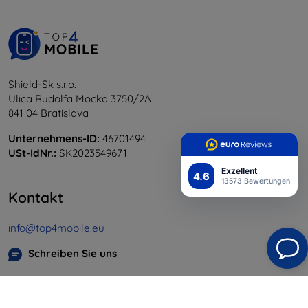
Shield-Sk s.r.o.
Ulica Rudolfa Mocka 3750/2A
841 04 Bratislava
Unternehmens-ID:
46701494
USt-IdNr.:
SK2023549671
Exzellent
4.6
13573 Bewertungen
Kontakt
info@top4mobile.eu
Schreiben Sie uns
Montag bis Freitag:
Online
8:00 - 16:00