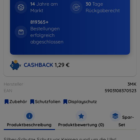
14
Jahre am
30
Tage
Markt
Rückgaberecht
819365+
Bestellungen
erfolgreich
abgeschlossen
CASHBACK
1,29 €
Hersteller
3MK
EAN
5903108370523
Zubehör
Schutzfolien
Displayschutz
Spar-
Produktbeschreibung
Produktbewertung (0)
Set
Silber-Schutz+ Schutz vor Keimen rund um die Uhr!