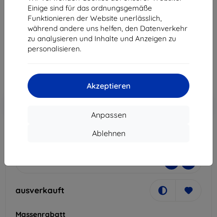
Einige sind für das ordnungsgemäße
Geeignet für:
OnePlus 9 Pro
Funktionieren der Website unerlässlich,
Produktbeschreibung
während andere uns helfen, den Datenverkehr
zu analysieren und Inhalte und Anzeigen zu
18,90 €
personalisieren.
17,01 €
ohne MWSt
14,29 €
Akzeptieren
In den
Rabatt mit Gutschein
-10%
EXTRA10
Warenkorb
Anpassen
Ablehnen
ausverkauft
-
+
ausverkauft
Massenrabatt