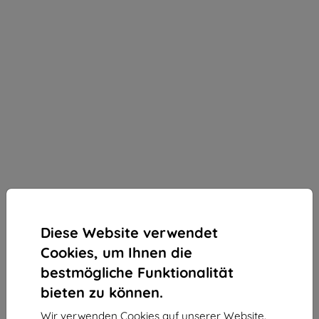
Diese Website verwendet
Cookies, um Ihnen die
bestmögliche Funktionalität
bieten zu können.
Schutzfolie HYDROGEL FILM SPIGEN NEO FLEX
ONEPLUS 9 PRO (AFL02771)
Wir verwenden Cookies auf unserer Website.