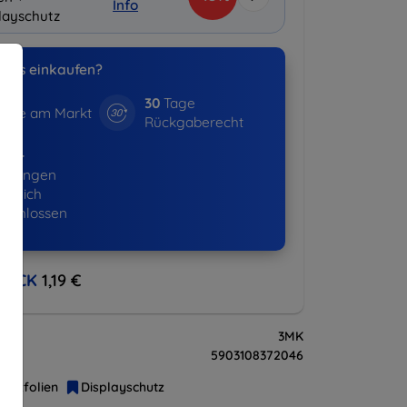
Info
layschutz
uns einkaufen?
30
Tage
hre am Markt
Rückgaberecht
522+
ellungen
lgreich
eschlossen
BACK
1,19 €
3MK
5903108372046
hutzfolien
Displayschutz