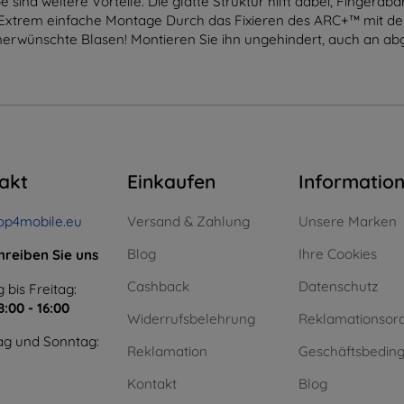
sind weitere Vorteile. Die glatte Struktur hilft dabei, Fingerab
t. Extrem einfache Montage Durch das Fixieren des ARC+™ mit de
unerwünschte Blasen! Montieren Sie ihn ungehindert, auch an a
akt
Einkaufen
Informatio
op4mobile.eu
Versand & Zahlung
Unsere Marken
Blog
Ihre Cookies
hreiben Sie uns
Cashback
Datenschutz
 bis Freitag:
8:00 - 16:00
Widerrufsbelehrung
Reklamationsor
g und Sonntag:
Reklamation
Geschäftsbedin
Kontakt
Blog