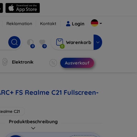
Reklamation
Kontakt
Login
Warenkorb
0
0
0
Elektronik
Ausverkauf
ARC+ FS Realme C21 Fullscreen-
Realme C21
Produktbeschreibung