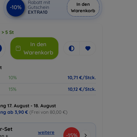
Rabatt mit
In den
-10%
Gutschein
Warenkorb
EXTRA10
 > 5 St
In den
Warenkorb
t
10%
10,71 €/Stck.
15%
10,12 €/Stck.
ng 17. August - 18. August
ung ab
3,90 €
(Frei von 80,00 €)
r-Set
weitere
-15%
en +