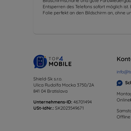
Bildschirmschärfe und gute Farbwiedergabe 
Entsperren des Telefons sofort möglich is
Folie perfekt an den Bildschirm an, ohne 
Kont
info@t
Shield-Sk s.r.o.
Sc
Ulica Rudolfa Mocka 3750/2A
841 04 Bratislava
Montag
Online
Unternehmens-ID:
46701494
USt-IdNr.:
SK2023549671
Samsta
Offline