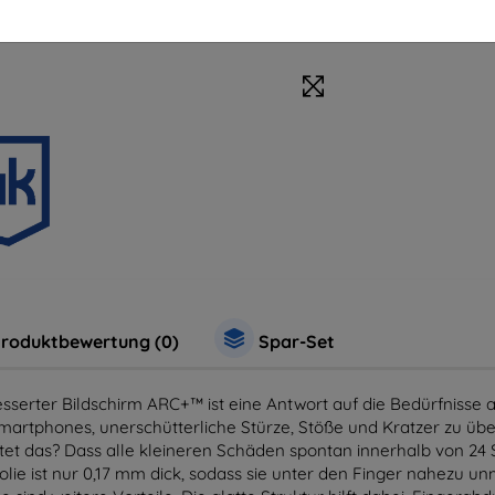
roduktbewertung (0)
Spar-Set
serter Bildschirm ARC+™ ist eine Antwort auf die Bedürfnisse 
artphones, unerschütterliche Stürze, Stöße und Kratzer zu über
et das? Dass alle kleineren Schäden spontan innerhalb von 24
lie ist nur 0,17 mm dick, sodass sie unter den Finger nahezu un