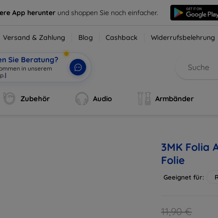
sere App herunter
und shoppen Sie noch einfacher.
Versand & Zahlung
Blog
Cashback
Widerrufsbelehrung
en Sie Beratung?
lkommen in unserem
o
|
Zubehör
Audio
Armbänder
3MK Folia 
Folie
Geeignet für:
11,90 €