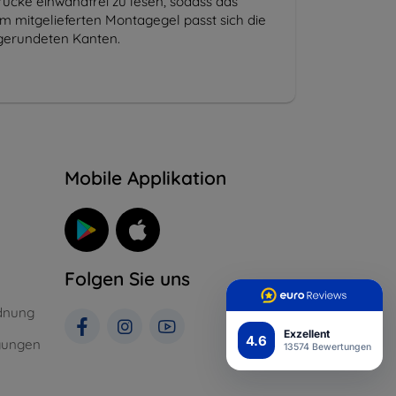
drücke einwandfrei zu lesen, sodass das
m mitgelieferten Montagegel passt sich die
bgerundeten Kanten.
n
Mobile Applikation
Folgen Sie uns
dnung
Exzellent
4.6
gungen
13574 Bewertungen