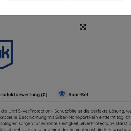
Zubehör
Sc
roduktbewertung (0)
Spar-Set
die Uhr! SilverProtection+ Schutzfolie ist die perfekte Lösung,
obielle Beschichtung mit Silber-Nanopartikeln entfernt täglich 
ogien sorgen für erhöhte Festigkeit SilverProtection+ stärkt d
ukts ist mehrschichtig und eine der Schichten ist die Schlagschu