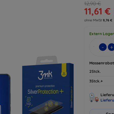
12,90 €
11,61 €
ohne MWSt
9,76 €
Extern Lager
-
+
Massenrabat
2Stck.
3Stck.+
Lieferu
Liefer