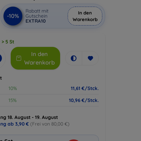
Rabatt mit
In den
-10%
Gutschein
Warenkorb
EXTRA10
 > 5 St
In den
Warenkorb
t
10%
11,61 €/Stck.
15%
10,96 €/Stck.
ng 18. August - 19. August
ung ab
3,90 €
(Frei von 80,00 €)