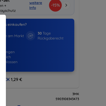
r-Set
weitere
-15%
en +
Info
layschutz
uns einkaufen?
30
Tage
hre am Markt
Rückgaberecht
530+
ellungen
lgreich
eschlossen
BACK
1,29 €
3MK
5903108343473