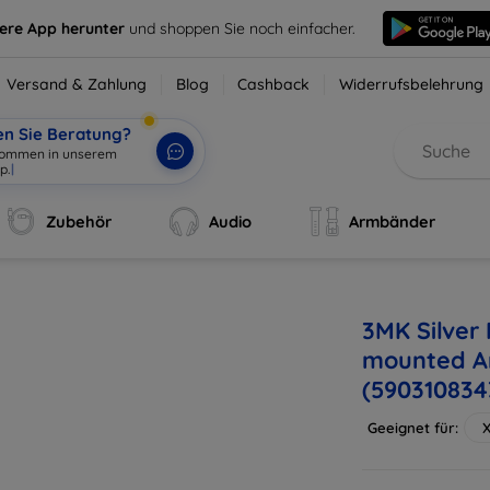
sere App herunter
und shoppen Sie noch einfacher.
Versand & Zahlung
Blog
Cashback
Widerrufsbelehrung
en Sie Beratung?
lkommen in unserem
p.
|
Zubehör
Audio
Armbänder
3MK Silver 
mounted An
(590310834
Geeignet für:
X