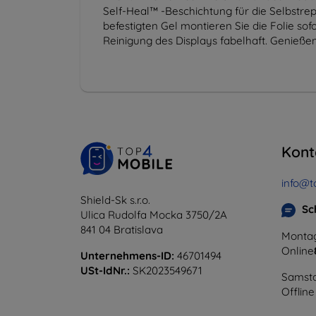
Self-Heal™ -Beschichtung für die Selbstrepa
befestigten Gel montieren Sie die Folie so
Reinigung des Displays fabelhaft. Genieße
Kont
info@t
Shield-Sk s.r.o.
Sc
Ulica Rudolfa Mocka 3750/2A
841 04 Bratislava
Montag
Online
Unternehmens-ID:
46701494
USt-IdNr.:
SK2023549671
Samsta
Offline