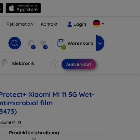
Reklamation
Kontakt
Login
Warenkorb
0
0
0
Elektronik
Ausverkauf
Protect+ Xiaomi Mi 11 5G Wet-
timicrobial film
3473)
iaomi Mi 11
Produktbeschreibung