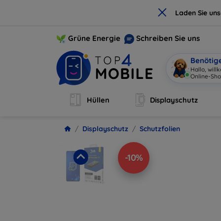
×
Laden Sie un
Grüne Energie
Schreiben Sie uns
Benötig
Hallo, wil
Online-Sho
Hüllen
Displayschutz
Displayschutz
Schutzfolien
-10%