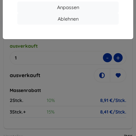
ohne MWSt
7,49 €
Anpassen
In den
Ablehnen
Rabatt mit Gutschein
-10%
EXTRA10
Warenkorb
ausverkauft
-
+
ausverkauft
Massenrabatt
2Stck.
10%
8,91 €/Stck.
3Stck.+
15%
8,41 €/Stck.