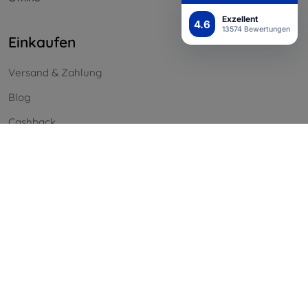
Exzellent
4.6
13574 Bewertungen
Einkaufen
Versand & Zahlung
Blog
Cashback
Widerrufsbelehrung
Reklamation
Kontakt
Information
Unsere Marken
Ihre Cookies