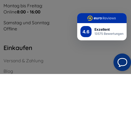
Montag bis Freitag:
Online
8:00 - 16:00
Samstag und Sonntag:
Offline
Exzellent
4.6
13575 Bewertungen
Einkaufen
Versand & Zahlung
Blog
Cashback
Widerrufsbelehrung
Reklamation
Kontakt
Information