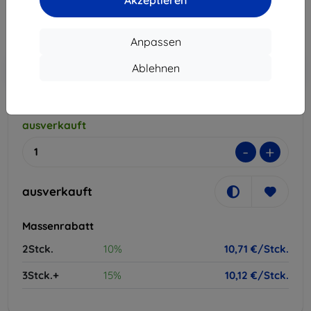
10,71 €
Akzeptieren
ohne MWSt
9,00 €
Anpassen
In den
Rabatt mit Gutschein
-10%
Ablehnen
EXTRA10
Warenkorb
ausverkauft
-
+
ausverkauft
Massenrabatt
2Stck.
10%
10,71 €/Stck.
3Stck.+
15%
10,12 €/Stck.