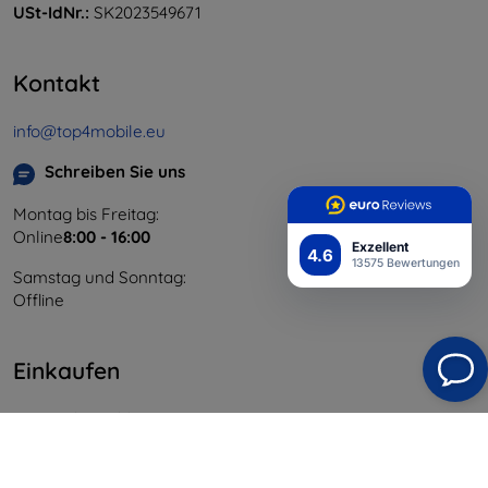
USt-IdNr.:
SK2023549671
Kontakt
info@top4mobile.eu
Schreiben Sie uns
Montag bis Freitag:
Online
8:00 - 16:00
Exzellent
4.6
13575 Bewertungen
Samstag und Sonntag:
Offline
Einkaufen
Versand & Zahlung
Blog