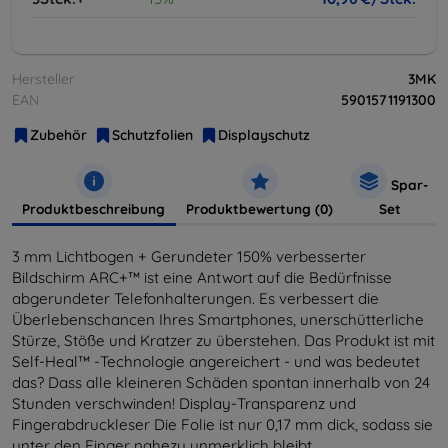
Hersteller
3MK
EAN
5901571191300
Zubehör
Schutzfolien
Displayschutz
Spar-
Produktbeschreibung
Produktbewertung (0)
Set
3 mm Lichtbogen + Gerundeter 150% verbesserter
Bildschirm ARC+™ ist eine Antwort auf die Bedürfnisse
abgerundeter Telefonhalterungen. Es verbessert die
Überlebenschancen Ihres Smartphones, unerschütterliche
Stürze, Stöße und Kratzer zu überstehen. Das Produkt ist mit
Self-Heal™ -Technologie angereichert - und was bedeutet
das? Dass alle kleineren Schäden spontan innerhalb von 24
Stunden verschwinden! Display-Transparenz und
Fingerabdruckleser Die Folie ist nur 0,17 mm dick, sodass sie
unter den Finger nahezu unmerklich bleibt.