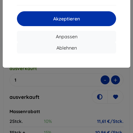
12,90 €
11,61 €
Akzeptieren
ohne MWSt
9,76 €
Anpassen
In den
Rabatt mit Gutschein
-10%
EXTRA10
Warenkorb
Ablehnen
ausverkauft
-
+
ausverkauft
Massenrabatt
2Stck.
10%
11,61 €/Stck.
3Stck.+
15%
10,96 €/Stck.