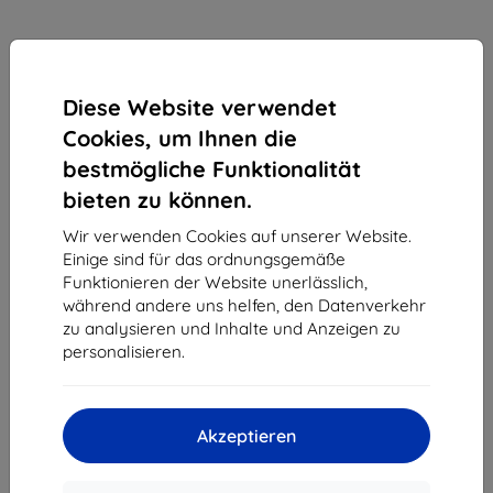
Diese Website verwendet
Cookies, um Ihnen die
bestmögliche Funktionalität
bieten zu können.
Wir verwenden Cookies auf unserer Website.
Einige sind für das ordnungsgemäße
Funktionieren der Website unerlässlich,
Schutzfolie 3MK Foil ARC 3D Fullscreen Samsung
während andere uns helfen, den Datenverkehr
G928 S6 Edge+, Matte front, back, sides
zu analysieren und Inhalte und Anzeigen zu
Geeignet für:
Samsung Galaxy S6 Edge+
personalisieren.
17,90 €
16,11 €
Akzeptieren
ohne MWSt
13,54 €