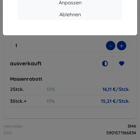
Anpassen
In den
Rabatt mit Gutschein
-10%
EXTRA10
Warenkorb
Ablehnen
ausverkauft
-
+
ausverkauft
Massenrabatt
2Stck.
10%
16,11 €/Stck.
3Stck.+
15%
15,21 €/Stck.
Hersteller
3MK
EAN
5901571166834