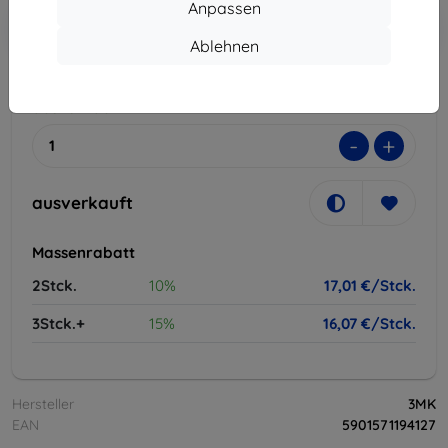
Anpassen
In den
Rabatt mit Gutschein
-10%
EXTRA10
Warenkorb
Ablehnen
ausverkauft
-
+
ausverkauft
Massenrabatt
2Stck.
10%
17,01 €/Stck.
3Stck.+
15%
16,07 €/Stck.
Hersteller
3MK
EAN
5901571194127