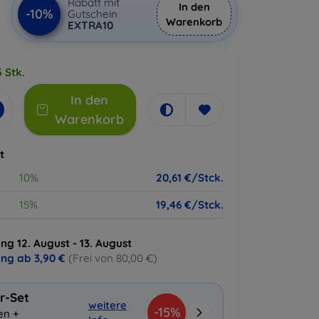
€
Rabatt mit
In den
-10%
Gutschein
Warenkorb
EXTRA10
 Stk.
In den
Warenkorb
t
10%
20,61 €/Stck.
15%
19,46 €/Stck.
ng 12. August - 13. August
ung ab
3,90 €
(Frei von 80,00 €)
r-Set
weitere
-15%
en +