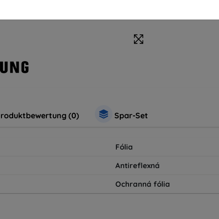
roduktbewertung (0)
Spar-Set
Fólia
Antireflexná
Ochranná fólia