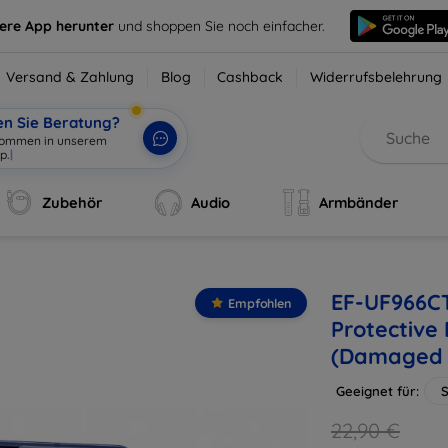
sere App herunter
und shoppen Sie noch einfacher.
Versand & Zahlung
Blog
Cashback
Widerrufsbelehrung
en Sie Beratung?
lkommen in unserem
p.
|
Zubehör
Audio
Armbänder
EF-UF966CT
Empfohlen
Protective 
(Damaged 
Geeignet für:
S
22,90 €