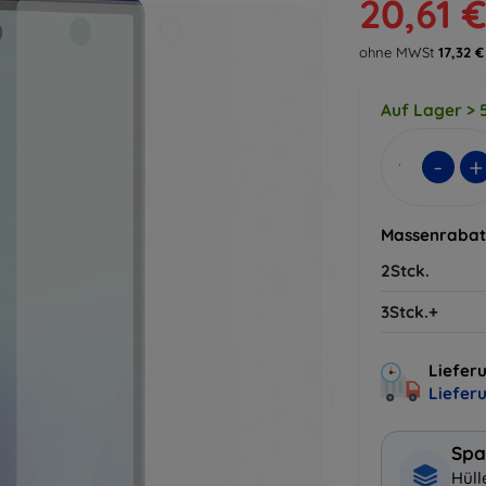
20,61 
ohne MWSt
17,32 €
Auf Lager > 5
-
+
Massenrabat
2Stck.
3Stck.+
Lieferu
Liefer
Spa
Hüll