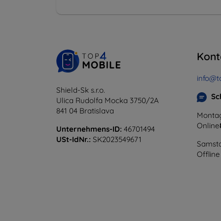
Kont
info@t
Shield-Sk s.r.o.
Sc
Ulica Rudolfa Mocka 3750/2A
841 04 Bratislava
Montag
Online
Unternehmens-ID:
46701494
USt-IdNr.:
SK2023549671
Samsta
Offline