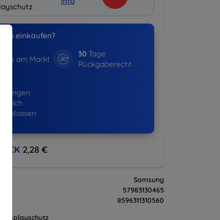
Info
layschutz
uns einkaufen?
30
Tage
hre am Markt
Rückgaberecht
01+
ellungen
lgreich
eschlossen
BACK
2,28 €
Samsung
57983130465
8596311310560
Displayschutz