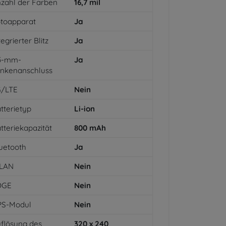
zahl der Farben
16,7
mil
toapparat
Ja
tegrierter Blitz
Ja
,5-mm-
Ja
inkenanschluss
G/LTE
Nein
tterietyp
Li-ion
tteriekapazität
800
mAh
uetooth
Ja
LAN
Nein
DGE
Nein
PS-Modul
Nein
flösung des
320 x 240