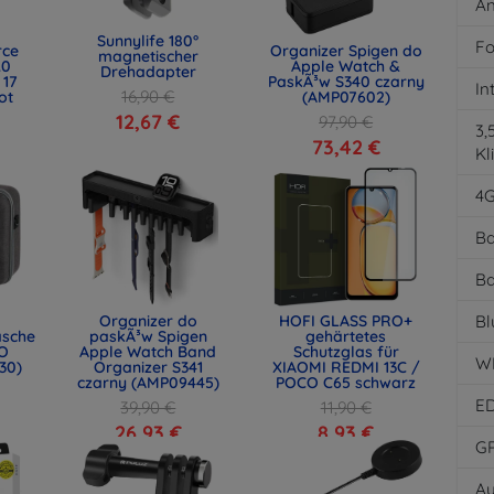
An
Sunnylife 180°
Fo
rce
Organizer Spigen do
magnetischer
.0
Apple Watch &
Drehadapter
 17
PaskÃ³w S340 czarny
In
16,90 €
ot
(AMP07602)
)
12,67 €
97,90 €
3
73,42 €
Kl
4
Ba
Ba
Organizer do
HOFI GLASS PRO+
Bl
asche
paskÃ³w Spigen
gehärtetes
O
Apple Watch Band
Schutzglas für
W
30)
Organizer S341
XIAOMI REDMI 13C /
czarny (AMP09445)
POCO C65 schwarz
E
39,90 €
11,90 €
26,93 €
8,93 €
G
Au