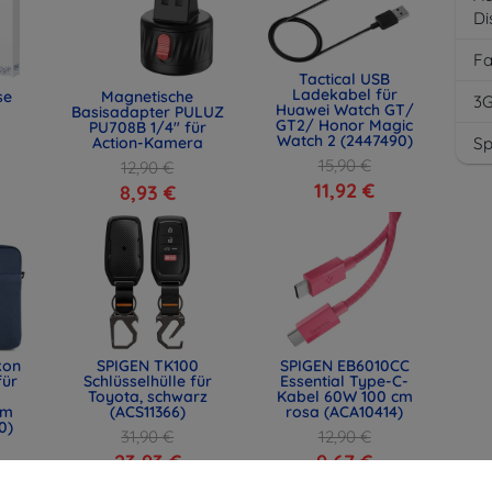
Di
F
Tactical USB
Ladekabel für
se
Magnetische
3
Huawei Watch GT/
Basisadapter PULUZ
GT2/ Honor Magic
PU708B 1/4" für
Watch 2 (2447490)
Action-Kamera
Sp
15,90 €
12,90 €
11,92 €
8,93 €
kon
SPIGEN TK100
SPIGEN EB6010CC
für
Schlüsselhülle für
Essential Type-C-
Toyota, schwarz
Kabel 60W 100 cm
mm
(ACS11366)
rosa (ACA10414)
0)
31,90 €
12,90 €
23,93 €
9,67 €