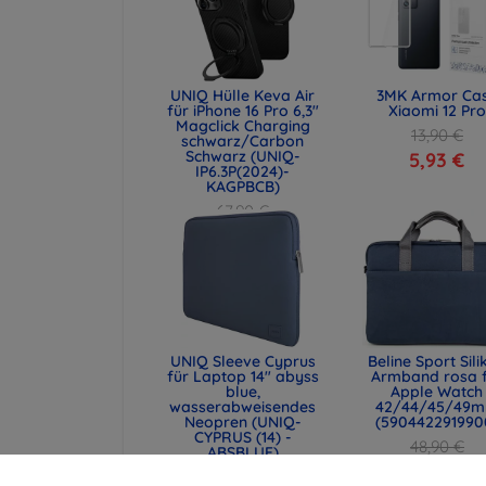
UNIQ Hülle Keva Air
3MK Armor Ca
für iPhone 16 Pro 6,3"
Xiaomi 12 Pro
Magclick Charging
13,90 €
schwarz/Carbon
Schwarz (UNIQ-
5,93 €
IP6.3P(2024)-
KAGPBCB)
67,90 €
50,93 €
UNIQ Sleeve Cyprus
Beline Sport Sili
für Laptop 14" abyss
Armband rosa 
blue,
Apple Watch
wasserabweisendes
42/44/45/49
Neopren (UNIQ-
(590442291990
CYPRUS (14) -
48,90 €
ABSBLUE)
36,68 €
29,90 €