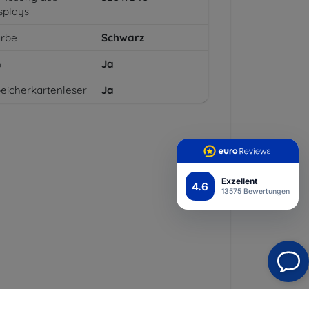
splays
arbe
Schwarz
G
Ja
eicherkartenleser
Ja
Exzellent
4.6
13575 Bewertungen