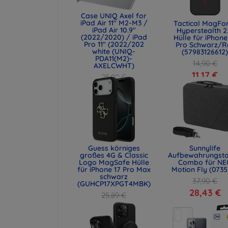
Case UNIQ Axel for
iPad Air 11" M2-M3 /
Tactical MagFo
iPad Air 10.9"
Hyperstealth 2
(2022/2020) / iPad
Hülle für iPhone
Pro 11" (2022/202
Pro Schwarz/R
white (UNIQ-
(57983126612
PDA11(M2)-
14,90 €
AXELCWHT)
11,17 €
25,89 €
19,42 €
Guess körniges
Sunnylife
großes 4G & Classic
Aufbewahrungst
Logo MagSafe Hülle
Combo für NE
für iPhone 17 Pro Max
Motion Fly (0735
schwarz
37,90 €
(GUHCP17XPGT4MBK)
28,43 €
25,89 €
19,42 €