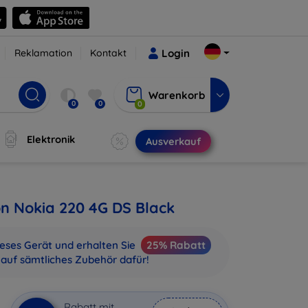
Reklamation
Kontakt
Login
Warenkorb
0
0
0
Elektronik
Ausverkauf
on Nokia 220 4G DS Black
ieses Gerät und erhalten Sie
25% Rabatt
auf sämtliches Zubehör dafür!
Rabatt mit