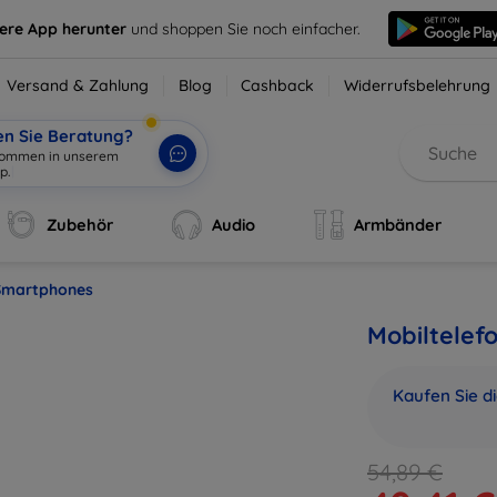
sere App herunter
und shoppen Sie noch einfacher.
Versand & Zahlung
Blog
Cashback
Widerrufsbelehrung
en Sie Beratung?
lkommen in unserem
Zubehör
Audio
Armbänder
Smartphones
Mobiltelef
Kaufen Sie d
54,89 €