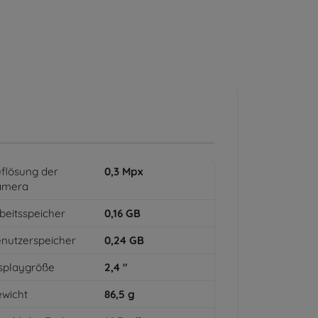
flösung der
0,3
Mpx
amera
beitsspeicher
0,16
GB
nutzerspeicher
0,24
GB
splaygröße
2,4
"
wicht
86,5
g