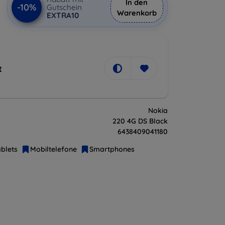
In den
-10%
Gutschein
Warenkorb
EXTRA10
t
Nokia
220 4G DS Black
6438409041180
blets
Mobiltelefone
Smartphones