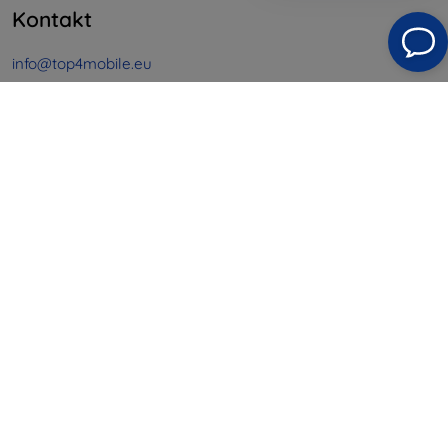
Kontakt
info@top4mobile.eu
Schreiben Sie uns
Montag bis Freitag:
Online
8:00 - 16:00
Samstag und Sonntag:
Offline
Einkaufen
Versand & Zahlung
Blog
Cashback
Widerrufsbelehrung