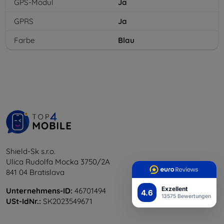
GPS-Modul
Ja
GPRS
Ja
Farbe
Blau
Shield-Sk s.r.o.
Ulica Rudolfa Mocka 3750/2A
841 04 Bratislava
Exzellent
Unternehmens-ID:
46701494
4.6
13575 Bewertungen
USt-IdNr.:
SK2023549671