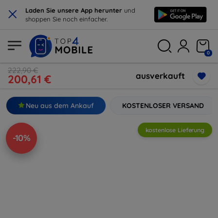
×
Laden Sie unsere App herunter
und
shoppen Sie noch einfacher.
0
222,90 €
ausverkauft
200,61 €
Neu aus dem Ankauf
KOSTENLOSER VERSAND
kostenlose Lieferung
-10%