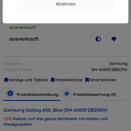
In den
Rabatt mit Gutschein
-10%
Ablehnen
EXTRA10
Warenkorb
ausverkauft
ausverkauft
Hersteller
Samsung
Produktnummer
SM-A505FZBSORX
Handys und Tablets
Mobiltelefone
Smartphones
Produktbeschreibung
Produktbewertung (0)
Samsung Galaxy A50, Blue (SM-A505FZBSORX)
25%
Rabatt auf das ganze Sortiment von Hüllen und
Handyzubehör