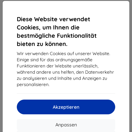
Diese Website verwendet
Cookies, um Ihnen die
bestmögliche Funktionalität
bieten zu können.
Mobiltelefon Samsung Galaxy A50, Blue (SM-
Wir verwenden Cookies auf unserer Website.
A505FZBSORX)
Einige sind für das ordnungsgemäße
Funktionieren der Website unerlässlich,
Kaufen Sie dieses Gerät und erhalten Sie
25%
während andere uns helfen, den Datenverkehr
Rabatt
auf sämtliches Zubehör dafür!
zu analysieren und Inhalte und Anzeigen zu
personalisieren.
Produktbeschreibung
Endpreis
222,90 €
Akzeptieren
200,61 €
Anpassen