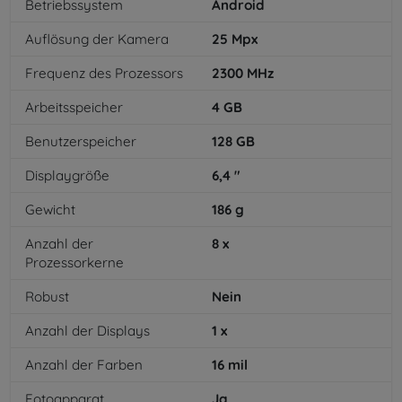
Betriebssystem
Android
Auflösung der Kamera
25
Mpx
Frequenz des Prozessors
2300
MHz
Arbeitsspeicher
4
GB
Benutzerspeicher
128
GB
Displaygröße
6,4
"
Gewicht
186
g
Anzahl der
8
x
Prozessorkerne
Robust
Nein
Anzahl der Displays
1
x
Anzahl der Farben
16
mil
Fotoapparat
Ja